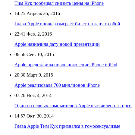
Тим Кук пообещал снизить цены на iPhone
14:25
Апрель 26, 2016
Глава Apple вновь разыграет билет на ланч с собой
22:41
Фев. 2, 2016
Apple назначила дату новой презентации
06:56
Сен. 10, 2015
Apple представила новое поколение iPhone и iPad
20:30
Март 9, 2015
Apple реализовала 700 миллионов iPhone
07:26
Ноя. 4, 2014
Один из первых компьютеров Apple выставлен на торги
14:57
Окт. 30, 2014
Глава Apple Тим Кук признался в гомосексуализме