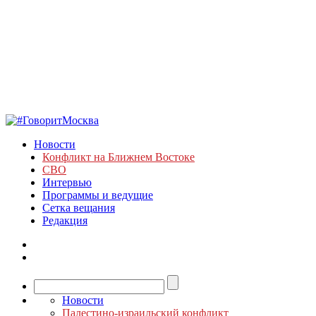
Новости
Конфликт на Ближнем Востоке
СВО
Интервью
Программы и ведущие
Сетка вещания
Редакция
Новости
Палестино-израильский конфликт