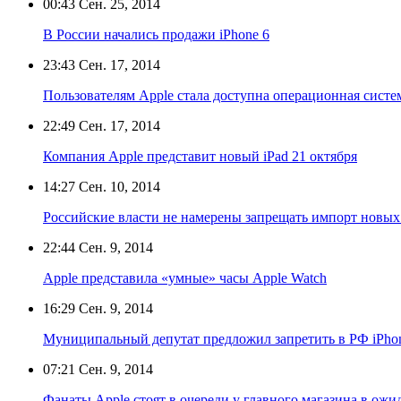
00:43
Сен. 25, 2014
В России начались продажи iPhone 6
23:43
Сен. 17, 2014
Пользователям Apple стала доступна операционная систе
22:49
Сен. 17, 2014
Компания Apple представит новый iPad 21 октября
14:27
Сен. 10, 2014
Российские власти не намерены запрещать импорт новых
22:44
Сен. 9, 2014
Apple представила «умные» часы Apple Watch
16:29
Сен. 9, 2014
Муниципальный депутат предложил запретить в РФ iPho
07:21
Сен. 9, 2014
Фанаты Apple стоят в очереди у главного магазина в ожи