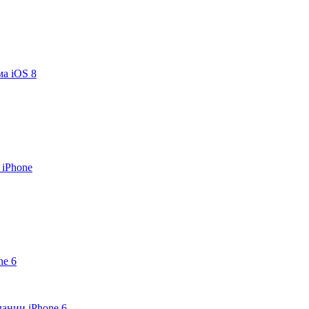
ма iOS 8
 iPhone
ne 6
дании iPhone 6