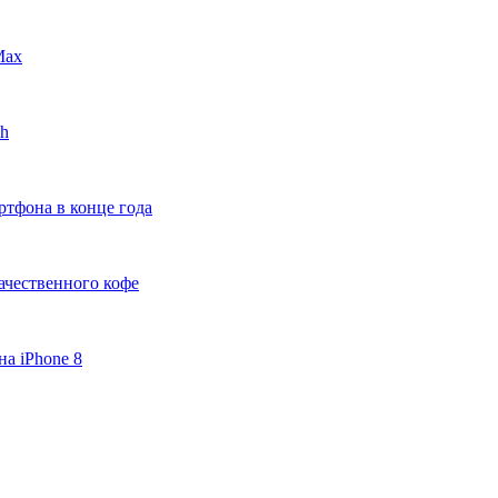
Max
ch
тфона в конце года
ачественного кофе
а iPhone 8