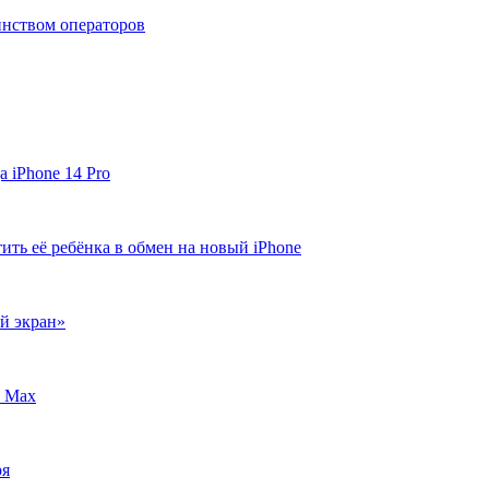
инством операторов
 iPhone 14 Pro
ть её ребёнка в обмен на новый iPhone
й экран»
S Max
ря