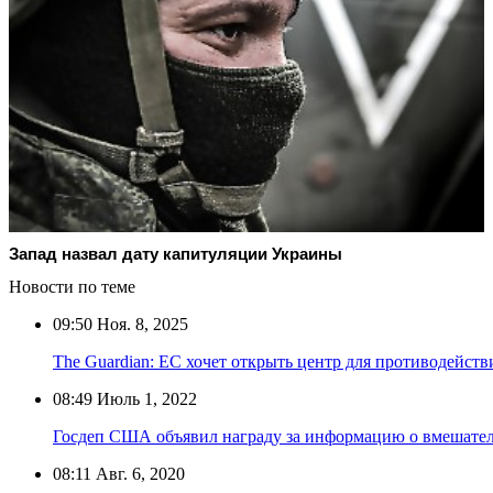
Запад назвал дату капитуляции Украины
Новости по теме
09:50
Ноя. 8, 2025
The Guardian: ЕС хочет открыть центр для противодейст
08:49
Июль 1, 2022
Госдеп США объявил награду за информацию о вмешател
08:11
Авг. 6, 2020