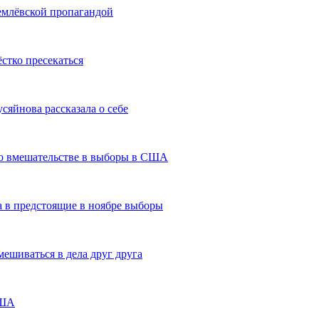
емлёвской пропагандой
стко пресекаться
яйнова рассказала о себе
о вмешательстве в выборы в США
 в предстоящие в ноябре выборы
ешиваться в дела друг друга
США