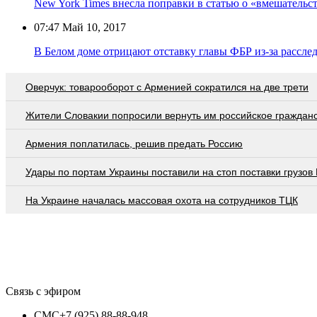
New York Times внесла поправки в статью о «вмешатель
07:47
Май 10, 2017
В Белом доме отрицают отставку главы ФБР из-за рассле
Оверчук: товарооборот с Арменией сократился на две трети
Жители Словакии попросили вернуть им российское граждан
Армения поплатилась, решив предать Россию
Удары по портам Украины поставили на стоп поставки грузов
На Украине началась массовая охота на сотрудников ТЦК
Связь с эфиром
СМС
+7 (925) 88-88-948