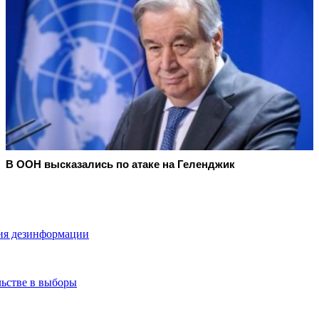
В ООН высказались по атаке на Геленджик
вия дезинформации
ьстве в выборы