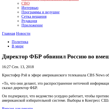
СВО
Интервью
Программы и ведущие
Сетка вещания
Редакция
Приложение
Главная
Новости
Политика
В мире
Директор ФБР обвинил Россию во вме
16:27
Сен. 13, 2018
Кристофер Рэй в эфире американского телеканала CBS News о
«То, что они делают, это распространение неточной информац
сказал директор ФБР.
Он подчеркнул, что ведомство усердно работает, чтобы против
американской избирательной системе. Выборы в Конгресс США 
Версия для печати