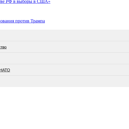
стве РФ в выборы в США»
дования против Трампа
ство
 НАТО