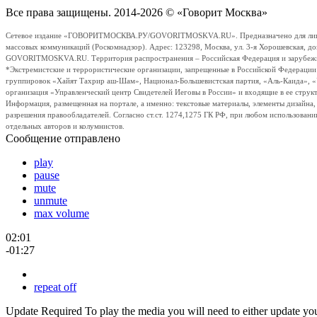
Все права защищены. 2014-2026 © «Говорит Москва»
Сетевое издание «ГОВОРИТМОСКВА.РУ/GOVORITMOSKVA.RU». Предназначено для лиц стар
массовых коммуникаций (Роскомнадзор). Адрес: 123298, Москва, ул. 3-я Хорошевская, д
GOVORITMOSKVA.RU. Территория распространения – Российская Федерация и зарубежные с
*Экстремистские и террористические организации, запрещенные в Российской Федераци
группировок «Хайят Тахрир аш-Шам», Национал-Большевистская партия, «Аль-Каида», 
организация «Управленческий центр Свидетелей Иеговы в России» и входящие в ее струк
Информация, размещенная на портале, а именно: текстовые материалы, элементы дизайна
разрешения правообладателей. Согласно ст.ст. 1274,1275 ГК РФ, при любом использовани
отдельных авторов и колумнистов.
Сообщение отправлено
play
pause
mute
unmute
max volume
02:01
-01:27
repeat off
Update Required
To play the media you will need to either update yo