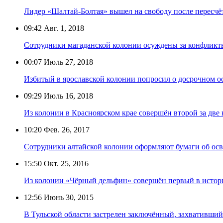
Лидер «Шалтай-Болтая» вышел на свободу после пересчёт
09:42
Авг. 1, 2018
Сотрудники магаданской колонии осуждены за конфлик
00:07
Июль 27, 2018
Избитый в ярославской колонии попросил о досрочном 
09:29
Июль 16, 2018
Из колонии в Красноярском крае совершён второй за две 
10:20
Фев. 26, 2017
Сотрудники алтайской колонии оформляют бумаги об ос
15:50
Окт. 25, 2016
Из колонии «Чёрный дельфин» совершён первый в истор
12:56
Июнь 30, 2015
В Тульской области застрелен заключённый, захвативши