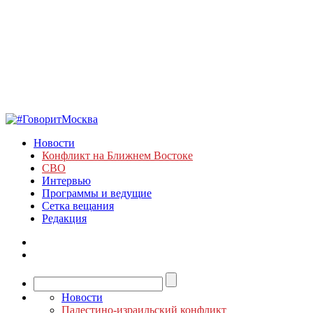
Новости
Конфликт на Ближнем Востоке
СВО
Интервью
Программы и ведущие
Сетка вещания
Редакция
Новости
Палестино-израильский конфликт