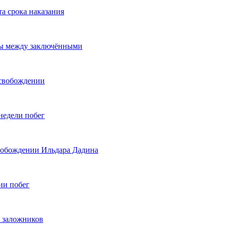
а срока наказания
ты между заключёнными
освобождении
недели побег
вобождении Ильдара Дадина
ии побег
й заложников