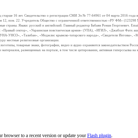
ше 16 лет. Свидетельство о регистрации СМИ Эл № 77-64961 от 04 марта 2016 года вы
ом 12, пом. 22. Учредитель Общество с ограниченной ответственностью «РУ ФМ» (123298 Мо
траны. Языки: русский и английский. Главный редактор Бабаян Роман Георгиевич. Email:
и: «Правый сектор», «Украинская повстанческая армия» (УПА), «ИГИЛ», «Джабхат Фатх а
«УНА-УНСО», «Талибан», «Меджлис крымско-татарского народа», «Свидетели Иеговы», «М
туру местные религиозные организации.
, логотипы, товарные знаки, фотографии, видео и аудио охраняются законодательством Ро
и материалов, размещенных на портале, в том числе цитировании, активная гиперссылка на 
ur browser to a recent version or update your
Flash plugin
.