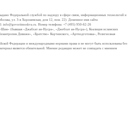
дано Федеральной службой по надзору в сфере связи, информационных технологий и
сква, ул. 3-я Хорошевская, дом 12, пом. 22). Доменное имя сайта
 info@govoritmoskva.ru. Номер телефона: +7 (495) 950-62-26
ш-Шам» (бывшая «Джабхат ан-Нусра», «Джебхат ан-Нусра»), Коалиция исламских
изантропик Дивижн», «Братство» Корчинского, «Артподготовка», Религиозная
ссийской Федерации и международными нормами права и не могут быть использованы без
материал является обязательной. Мнение редакции может не совпадать с мнением