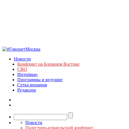
Новости
Конфликт на Ближнем Востоке
СВО
Интервью
Программы и ведущие
Сетка вещания
Редакция
Новости
Палестино-израильский конфликт