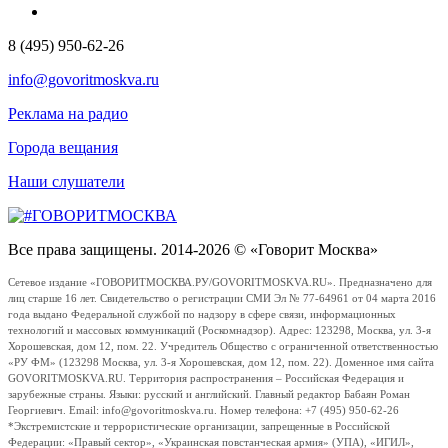
8 (495) 950-62-26
info@govoritmoskva.ru
Реклама на радио
Города вещания
Наши слушатели
Все права защищены. 2014-2026 © «Говорит Москва»
Сетевое издание «ГОВОРИТМОСКВА.РУ/GOVORITMOSKVA.RU». Предназначено для
лиц старше 16 лет. Свидетельство о регистрации СМИ Эл № 77-64961 от 04 марта 2016
года выдано Федеральной службой по надзору в сфере связи, информационных
технологий и массовых коммуникаций (Роскомнадзор). Адрес: 123298, Москва, ул. 3-я
Хорошевская, дом 12, пом. 22. Учредитель Общество с ограниченной ответственностью
«РУ ФМ» (123298 Москва, ул. 3-я Хорошевская, дом 12, пом. 22). Доменное имя сайта
GOVORITMOSKVA.RU. Территория распространения – Российская Федерация и
зарубежные страны. Языки: русский и английский. Главный редактор Бабаян Роман
Георгиевич. Email: info@govoritmoskva.ru. Номер телефона: +7 (495) 950-62-26
*Экстремистские и террористические организации, запрещенные в Российской
Федерации: «Правый сектор», «Украинская повстанческая армия» (УПА), «ИГИЛ»,