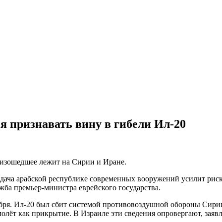
я признавать вину в гибели Ил-20
оизошедшее лежит на Сирии и Иране.
дача арабской республике современных вооружений усилит риск
жба премьер-министра еврейского государства.
бря. Ил-20 был сбит системой противовоздушной обороны Сирии
олёт как прикрытие. В Израиле эти сведения опровергают, заявл