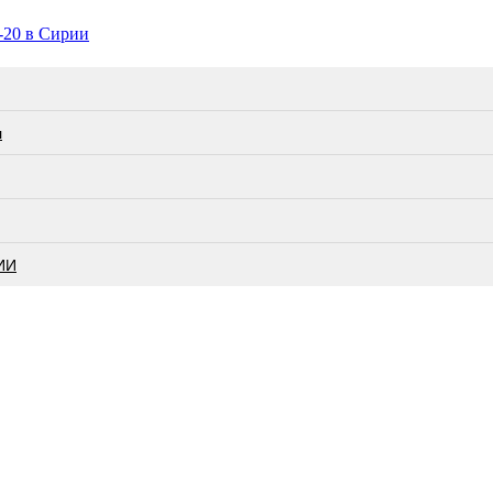
-20 в Сирии
л
ИИ