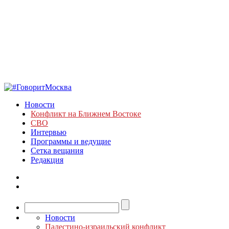
Новости
Конфликт на Ближнем Востоке
СВО
Интервью
Программы и ведущие
Сетка вещания
Редакция
Новости
Палестино-израильский конфликт