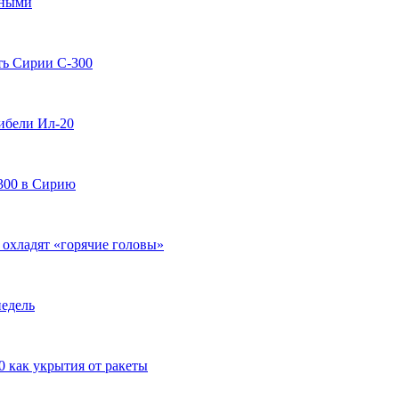
нными
ть Сирии С-300
гибели Ил-20
300 в Сирию
охладят «горячие головы»
недель
 как укрытия от ракеты