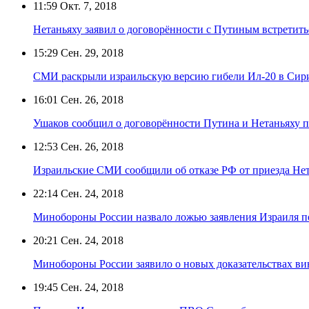
11:59
Окт. 7, 2018
Нетаньяху заявил о договорённости с Путиным встретит
15:29
Сен. 29, 2018
СМИ раскрыли израильскую версию гибели Ил-20 в Сир
16:01
Сен. 26, 2018
Ушаков сообщил о договорённости Путина и Нетаньяху 
12:53
Сен. 26, 2018
Израильские СМИ сообщили об отказе РФ от приезда Нет
22:14
Сен. 24, 2018
Минобороны России назвало ложью заявления Израиля п
20:21
Сен. 24, 2018
Минобороны России заявило о новых доказательствах ви
19:45
Сен. 24, 2018