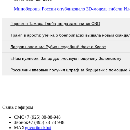
Минобороны России опубликовало 3D-модель гибели Ил
Гороскоп Тамара Глоба, когда закончится СВО
Трамп в ярости: утечка о боеприпасах вызвала новый сканда
Лавров напомнил Рубио неудобный факт о Киеве
«Нам нужнее». Запад дал жесткую пощечину Зеленскому
Россиянин впервые получил штраф за борщевик с помощью 
Связь с эфиром
СМС
+7 (925) 88-88-948
Звонок
+7 (495) 73-73-948
MAX
govoritmskbot