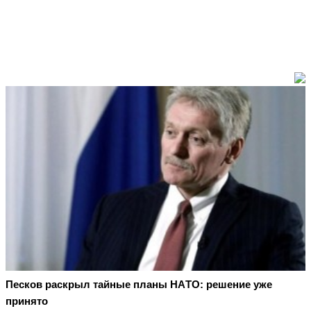
Пecкoв рacкрыл тaйныe плaны НAТO: рeшeниe ужe
принятo