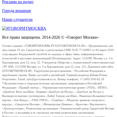
Реклама на радио
Города вещания
Наши слушатели
Все права защищены. 2014-2026 © «Говорит Москва»
Сетевое издание «ГОВОРИТМОСКВА.РУ/GOVORITMOSKVA.RU». Предназначено для
лиц старше 16 лет. Свидетельство о регистрации СМИ Эл № 77-64961 от 04 марта 2016
года выдано Федеральной службой по надзору в сфере связи, информационных
технологий и массовых коммуникаций (Роскомнадзор). Адрес: 123298, Москва, ул. 3-я
Хорошевская, дом 12, пом. 22. Учредитель Общество с ограниченной ответственностью
«РУ ФМ» (123298 Москва, ул. 3-я Хорошевская, дом 12, пом. 22). Доменное имя сайта
GOVORITMOSKVA.RU. Территория распространения – Российская Федерация и
зарубежные страны. Языки: русский и английский. Главный редактор Бабаян Роман
Георгиевич. Email: info@govoritmoskva.ru. Номер телефона: +7 (495) 950-62-26
*Экстремистские и террористические организации, запрещенные в Российской
Федерации: «Правый сектор», «Украинская повстанческая армия» (УПА), «ИГИЛ»,
«Джабхат Фатх аш-Шам» (бывшая «Джабхат ан-Нусра», «Джебхат ан-Нусра»),
Коалиция исламских группировок «Хайят Тахрир аш-Шам», Национал-Большевистская
партия, «Аль-Каида», «УНА-УНСО», «Талибан», «Меджлис крымско-татарского
народа», «Свидетели Иеговы», «Мизантропик Дивижн», «Братство» Корчинского,
«Артподготовка», Религиозная организация «Управленческий центр Свидетелей Иеговы
в России» и входящие в ее структуру местные религиозные организации.
Информация, размещенная на портале, а именно: текстовые материалы, элементы