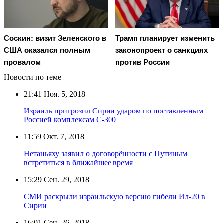
Соскин: визит Зеленского в
Трамп планирует изменить
США оказался полным
законопроект о санкциях
провалом
против России
Новости по теме
21:41
Ноя. 5, 2018
Израиль пригрозил Сирии ударом по поставленным
Россией комплексам С-300
11:59
Окт. 7, 2018
Нетаньяху заявил о договорённости с Путиным
встретиться в ближайшее время
15:29
Сен. 29, 2018
СМИ раскрыли израильскую версию гибели Ил-20 в
Сирии
16:01
Сен. 26, 2018