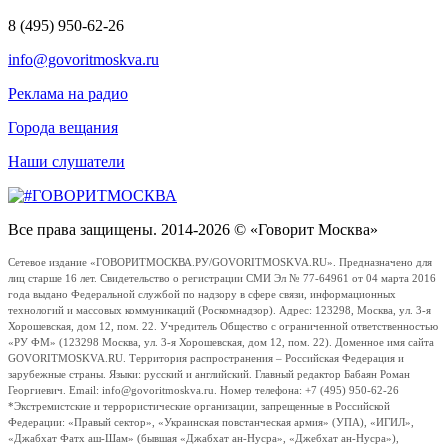
8 (495) 950-62-26
info@govoritmoskva.ru
Реклама на радио
Города вещания
Наши слушатели
Все права защищены. 2014-2026 © «Говорит Москва»
Сетевое издание «ГОВОРИТМОСКВА.РУ/GOVORITMOSKVA.RU». Предназначено для
лиц старше 16 лет. Свидетельство о регистрации СМИ Эл № 77-64961 от 04 марта 2016
года выдано Федеральной службой по надзору в сфере связи, информационных
технологий и массовых коммуникаций (Роскомнадзор). Адрес: 123298, Москва, ул. 3-я
Хорошевская, дом 12, пом. 22. Учредитель Общество с ограниченной ответственностью
«РУ ФМ» (123298 Москва, ул. 3-я Хорошевская, дом 12, пом. 22). Доменное имя сайта
GOVORITMOSKVA.RU. Территория распространения – Российская Федерация и
зарубежные страны. Языки: русский и английский. Главный редактор Бабаян Роман
Георгиевич. Email: info@govoritmoskva.ru. Номер телефона: +7 (495) 950-62-26
*Экстремистские и террористические организации, запрещенные в Российской
Федерации: «Правый сектор», «Украинская повстанческая армия» (УПА), «ИГИЛ»,
«Джабхат Фатх аш-Шам» (бывшая «Джабхат ан-Нусра», «Джебхат ан-Нусра»),