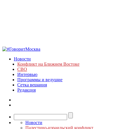
Новости
Конфликт на Ближнем Востоке
СВО
Интервью
Программы и ведущие
Сетка вещания
Редакция
Новости
Палестино-израильский конфликт