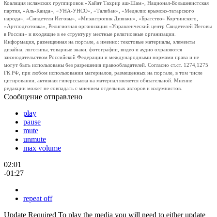
Коалиция исламских группировок «Хайят Тахрир аш-Шам», Национал-Большевистская
партия, «Аль-Каида», «УНА-УНСО», «Талибан», «Меджлис крымско-татарского
народа», «Свидетели Иеговы», «Мизантропик Дивижн», «Братство» Корчинского,
«Артподготовка», Религиозная организация «Управленческий центр Свидетелей Иеговы
в России» и входящие в ее структуру местные религиозные организации.
Информация, размещенная на портале, а именно: текстовые материалы, элементы
дизайна, логотипы, товарные знаки, фотографии, видео и аудио охраняются
законодательством Российской Федерации и международными нормами права и не
могут быть использованы без разрешения правообладателей. Согласно ст.ст. 1274,1275
ГК РФ, при любом использовании материалов, размещенных на портале, в том числе
цитировании, активная гиперссылка на материал является обязательной. Мнение
редакции может не совпадать с мнением отдельных авторов и колумнистов.
Сообщение отправлено
play
pause
mute
unmute
max volume
02:01
-01:27
repeat off
Update Required
To play the media you will need to either update