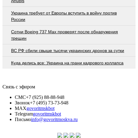
Anubis
Украина требует от Европы вступить в войну против
России
Сотни Boeing 737 Max проверят после обнаружения
трещин
ВС РФ сбили свыше тысячи украинских дронов за сутки
Куда делись все: Украина на грани кадрового коллапса
Связь с эфиром
СМС
+7 (925) 88-88-948
Звонок
+7 (495) 73-73-948
MAX
govoritmskbot
Telegram
govoritmskbot
Письмо
info@govoritmoskva.ru