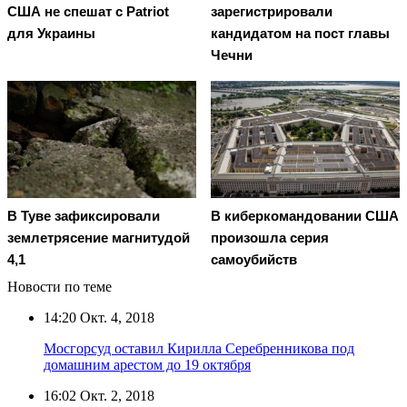
США не спешат с Patriot
зарегистрировали
для Украины
кандидатом на пост главы
Чечни
В Туве зафиксировали
В киберкомандовании США
землетрясение магнитудой
произошла серия
4,1
самоубийств
Новости по теме
14:20
Окт. 4, 2018
Мосгорсуд оставил Кирилла Серебренникова под
домашним арестом до 19 октября
16:02
Окт. 2, 2018