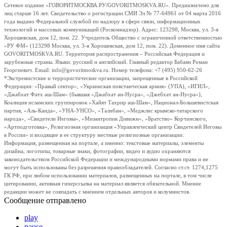
Сетевое издание «ГОВОРИТМОСКВА.РУ/GOVORITMOSKVA.RU». Предназначено для
лиц старше 16 лет. Свидетельство о регистрации СМИ Эл № 77-64961 от 04 марта 2016
года выдано Федеральной службой по надзору в сфере связи, информационных
технологий и массовых коммуникаций (Роскомнадзор). Адрес: 123298, Москва, ул. 3-я
Хорошевская, дом 12, пом. 22. Учредитель Общество с ограниченной ответственностью
«РУ ФМ» (123298 Москва, ул. 3-я Хорошевская, дом 12, пом. 22). Доменное имя сайта
GOVORITMOSKVA.RU. Территория распространения – Российская Федерация и
зарубежные страны. Языки: русский и английский. Главный редактор Бабаян Роман
Георгиевич. Email: info@govoritmoskva.ru. Номер телефона: +7 (495) 950-62-26
*Экстремистские и террористические организации, запрещенные в Российской
Федерации: «Правый сектор», «Украинская повстанческая армия» (УПА), «ИГИЛ»,
«Джабхат Фатх аш-Шам» (бывшая «Джабхат ан-Нусра», «Джебхат ан-Нусра»),
Коалиция исламских группировок «Хайят Тахрир аш-Шам», Национал-Большевистская
партия, «Аль-Каида», «УНА-УНСО», «Талибан», «Меджлис крымско-татарского
народа», «Свидетели Иеговы», «Мизантропик Дивижн», «Братство» Корчинского,
«Артподготовка», Религиозная организация «Управленческий центр Свидетелей Иеговы
в России» и входящие в ее структуру местные религиозные организации.
Информация, размещенная на портале, а именно: текстовые материалы, элементы
дизайна, логотипы, товарные знаки, фотографии, видео и аудио охраняются
законодательством Российской Федерации и международными нормами права и не
могут быть использованы без разрешения правообладателей. Согласно ст.ст. 1274,1275
ГК РФ, при любом использовании материалов, размещенных на портале, в том числе
цитировании, активная гиперссылка на материал является обязательной. Мнение
редакции может не совпадать с мнением отдельных авторов и колумнистов.
Сообщение отправлено
play
pause