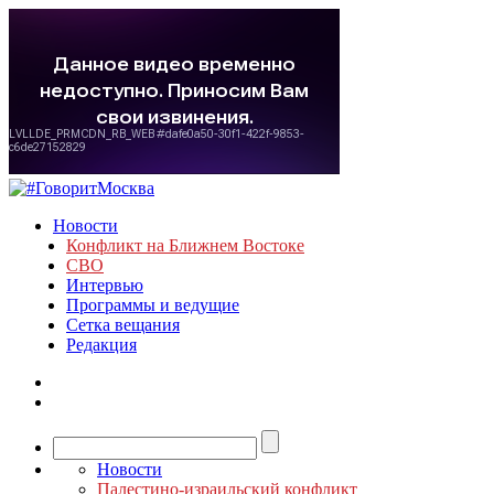
Новости
Конфликт на Ближнем Востоке
СВО
Интервью
Программы и ведущие
Сетка вещания
Редакция
Новости
Палестино-израильский конфликт