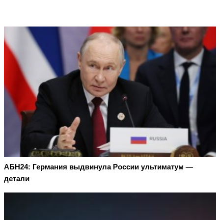
АБН24: Германия выдвинула России ультиматум —
детали