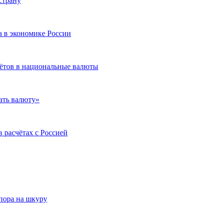
страну
ра в экономике России
чётов в национальные валюты
ать валюту»
 расчётах с Россией
опора на шкуру