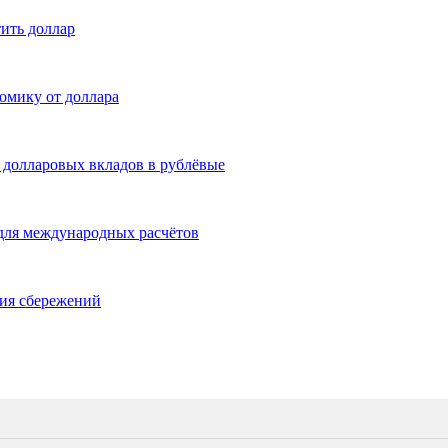
ить доллар
омику от доллара
 долларовых вкладов в рублёвые
для международных расчётов
ния сбережений