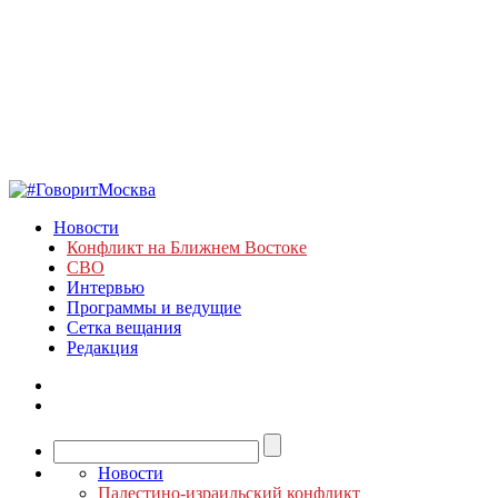
Новости
Конфликт на Ближнем Востоке
СВО
Интервью
Программы и ведущие
Сетка вещания
Редакция
Новости
Палестино-израильский конфликт