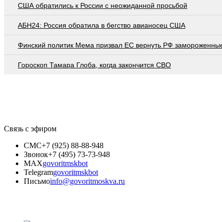
США обратились к России с неожиданной просьбой
АБН24: Россия обратила в бегство авианосец США
Финский политик Мема призвал ЕС вернуть РФ замороженны
Гороскоп Тамара Глоба, когда закончится СВО
Связь с эфиром
СМС
+7 (925) 88-88-948
Звонок
+7 (495) 73-73-948
MAX
govoritmskbot
Telegram
govoritmskbot
Письмо
info@govoritmoskva.ru