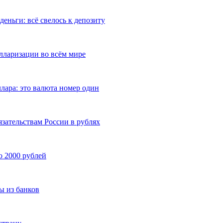
еньги: всё свелось к депозиту
лларизации во всём мире
лара: это валюта номер один
язательствам России в рублях
о 2000 рублей
ы из банков