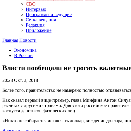
СВО
Интервью
Программы и ведущие
Сетка вещания
Редакция
Приложение
Главная
Новости
Экономика
В России
Власти пообещали не трогать валютные
20:28
Окт. 3, 2018
Более того, правительство не намерено полностью отказыватьс
Как сказал первый вице-премьер, глава Минфина Антон Силуан
расчётах с другими странами. Для этого российское правитель
коснутся депозитов физических лиц.
«Никто не собирается исключать доллар, хождение доллара, ни
Версия для печати