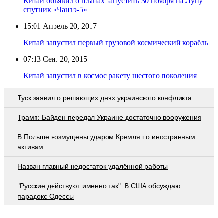
Китай объявил о планах запустить 30 ноября на Луну
спутник «Чанъэ-5»
15:01
Апрель 20, 2017
Китай запустил первый грузовой космический корабль
07:13
Сен. 20, 2015
Китай запустил в космос ракету шестого поколения
Туск заявил о решающих днях украинского конфликта
Трамп: Байден передал Украине достаточно вооружения
В Польше возмущены ударом Кремля по иностранным
активам
Назван главный недостаток удалённой работы
"Русские действуют именно так". В США обсуждают
парадокс Одессы