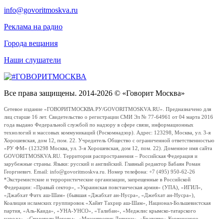
info@govoritmoskva.ru
Реклама на радио
Города вещания
Наши слушатели
Все права защищены. 2014-2026 © «Говорит Москва»
Сетевое издание «ГОВОРИТМОСКВА.РУ/GOVORITMOSKVA.RU». Предназначено для
лиц старше 16 лет. Свидетельство о регистрации СМИ Эл № 77-64961 от 04 марта 2016
года выдано Федеральной службой по надзору в сфере связи, информационных
технологий и массовых коммуникаций (Роскомнадзор). Адрес: 123298, Москва, ул. 3-я
Хорошевская, дом 12, пом. 22. Учредитель Общество с ограниченной ответственностью
«РУ ФМ» (123298 Москва, ул. 3-я Хорошевская, дом 12, пом. 22). Доменное имя сайта
GOVORITMOSKVA.RU. Территория распространения – Российская Федерация и
зарубежные страны. Языки: русский и английский. Главный редактор Бабаян Роман
Георгиевич. Email: info@govoritmoskva.ru. Номер телефона: +7 (495) 950-62-26
*Экстремистские и террористические организации, запрещенные в Российской
Федерации: «Правый сектор», «Украинская повстанческая армия» (УПА), «ИГИЛ»,
«Джабхат Фатх аш-Шам» (бывшая «Джабхат ан-Нусра», «Джебхат ан-Нусра»),
Коалиция исламских группировок «Хайят Тахрир аш-Шам», Национал-Большевистская
партия, «Аль-Каида», «УНА-УНСО», «Талибан», «Меджлис крымско-татарского
народа», «Свидетели Иеговы», «Мизантропик Дивижн», «Братство» Корчинского,