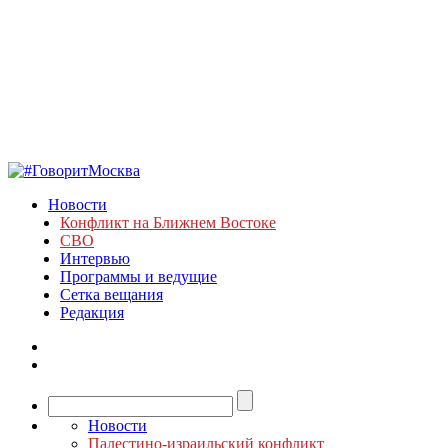
Новости
Конфликт на Ближнем Востоке
СВО
Интервью
Программы и ведущие
Сетка вещания
Редакция
Новости
Палестино-израильский конфликт