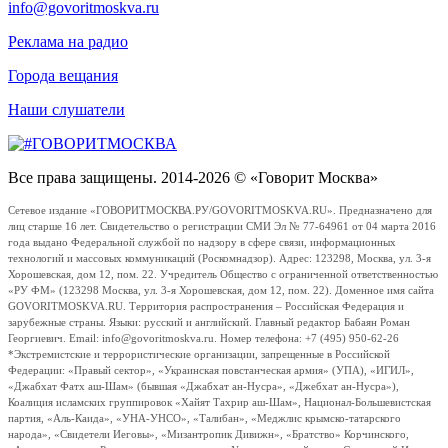
info@govoritmoskva.ru
Реклама на радио
Города вещания
Наши слушатели
Все права защищены. 2014-2026 © «Говорит Москва»
Сетевое издание «ГОВОРИТМОСКВА.РУ/GOVORITMOSKVA.RU». Предназначено для
лиц старше 16 лет. Свидетельство о регистрации СМИ Эл № 77-64961 от 04 марта 2016
года выдано Федеральной службой по надзору в сфере связи, информационных
технологий и массовых коммуникаций (Роскомнадзор). Адрес: 123298, Москва, ул. 3-я
Хорошевская, дом 12, пом. 22. Учредитель Общество с ограниченной ответственностью
«РУ ФМ» (123298 Москва, ул. 3-я Хорошевская, дом 12, пом. 22). Доменное имя сайта
GOVORITMOSKVA.RU. Территория распространения – Российская Федерация и
зарубежные страны. Языки: русский и английский. Главный редактор Бабаян Роман
Георгиевич. Email: info@govoritmoskva.ru. Номер телефона: +7 (495) 950-62-26
*Экстремистские и террористические организации, запрещенные в Российской
Федерации: «Правый сектор», «Украинская повстанческая армия» (УПА), «ИГИЛ»,
«Джабхат Фатх аш-Шам» (бывшая «Джабхат ан-Нусра», «Джебхат ан-Нусра»),
Коалиция исламских группировок «Хайят Тахрир аш-Шам», Национал-Большевистская
партия, «Аль-Каида», «УНА-УНСО», «Талибан», «Меджлис крымско-татарского
народа», «Свидетели Иеговы», «Мизантропик Дивижн», «Братство» Корчинского,