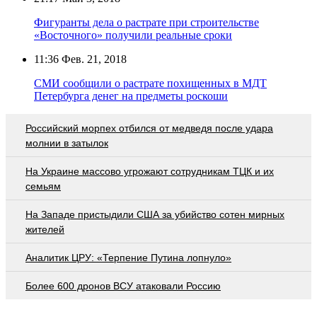
Фигуранты дела о растрате при строительстве
«Восточного» получили реальные сроки
11:36
Фев. 21, 2018
СМИ сообщили о растрате похищенных в МДТ
Петербурга денег на предметы роскоши
Российский морпех отбился от медведя после удара
молнии в затылок
На Украине массово угрожают сотрудникам ТЦК и их
семьям
На Западе пристыдили США за убийство сотен мирных
жителей
Аналитик ЦРУ: «Терпение Путина лопнуло»
Более 600 дронов ВСУ атаковали Россию