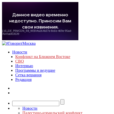
Новости
Конфликт на Ближнем Востоке
СВО
Интервью
Программы и ведущие
Сетка вещания
Редакция
Новости
Палестино-израильский конфликт