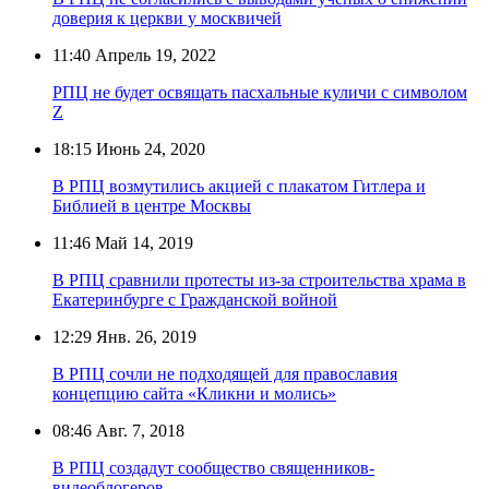
доверия к церкви у москвичей
11:40
Апрель 19, 2022
РПЦ не будет освящать пасхальные куличи с символом
Z
18:15
Июнь 24, 2020
В РПЦ возмутились акцией с плакатом Гитлера и
Библией в центре Москвы
11:46
Май 14, 2019
В РПЦ сравнили протесты из-за строительства храма в
Екатеринбурге с Гражданской войной
12:29
Янв. 26, 2019
В РПЦ сочли не подходящей для православия
концепцию сайта «Кликни и молись»
08:46
Авг. 7, 2018
В РПЦ создадут сообщество священников-
видеоблогеров