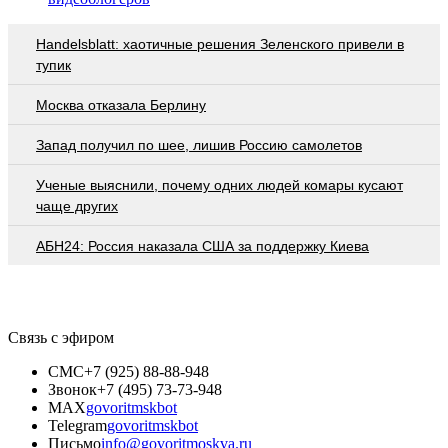
Handelsblatt: хаотичные решения Зеленского привели в
тупик
Москва отказала Берлину
Запад получил по шее, лишив Россию самолетов
Ученые выяснили, почему одних людей комары кусают
чаще других
АБН24: Россия наказала США за поддержку Киева
Связь с эфиром
СМС
+7 (925) 88-88-948
Звонок
+7 (495) 73-73-948
MAX
govoritmskbot
Telegram
govoritmskbot
Письмо
info@govoritmoskva.ru