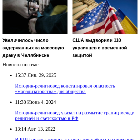
Увеличилось число
США выдворили 110
задержанных за массовую
украинцев с временной
драку в Челябинске
защитой
Новости по теме
15:37
Янв. 29, 2025
Историк-религиовед констатировал опасность
«морализаторства» для общества
11:38
Июнь 4, 2024
Историк-религиовед указал на размытие границ между
религией и светскостью в РФ
13:14
Авг. 13, 2022
В РПЦ не согласились с выводами учёных о снижении