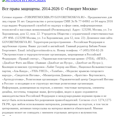
Все права защищены. 2014-2026 © «Говорит Москва»
Сетевое издание «ГОВОРИТМОСКВА.РУ/GOVORITMOSKVA.RU». Предназначено для
лиц старше 16 лет. Свидетельство о регистрации СМИ Эл № 77-64961 от 04 марта 2016
года выдано Федеральной службой по надзору в сфере связи, информационных
технологий и массовых коммуникаций (Роскомнадзор). Адрес: 123298, Москва, ул. 3-я
Хорошевская, дом 12, пом. 22. Учредитель Общество с ограниченной ответственностью
«РУ ФМ» (123298 Москва, ул. 3-я Хорошевская, дом 12, пом. 22). Доменное имя сайта
GOVORITMOSKVA.RU. Территория распространения – Российская Федерация и
зарубежные страны. Языки: русский и английский. Главный редактор Бабаян Роман
Георгиевич. Email: info@govoritmoskva.ru. Номер телефона: +7 (495) 950-62-26
*Экстремистские и террористические организации, запрещенные в Российской
Федерации: «Правый сектор», «Украинская повстанческая армия» (УПА), «ИГИЛ»,
«Джабхат Фатх аш-Шам» (бывшая «Джабхат ан-Нусра», «Джебхат ан-Нусра»),
Коалиция исламских группировок «Хайят Тахрир аш-Шам», Национал-Большевистская
партия, «Аль-Каида», «УНА-УНСО», «Талибан», «Меджлис крымско-татарского
народа», «Свидетели Иеговы», «Мизантропик Дивижн», «Братство» Корчинского,
«Артподготовка», Религиозная организация «Управленческий центр Свидетелей Иеговы
в России» и входящие в ее структуру местные религиозные организации.
Информация, размещенная на портале, а именно: текстовые материалы, элементы
дизайна, логотипы, товарные знаки, фотографии, видео и аудио охраняются
законодательством Российской Федерации и международными нормами права и не
могут быть использованы без разрешения правообладателей. Согласно ст.ст. 1274,1275
ГК РФ, при любом использовании материалов, размещенных на портале, в том числе
цитировании, активная гиперссылка на материал является обязательной. Мнение
редакции может не совпадать с мнением отдельных авторов и колумнистов.