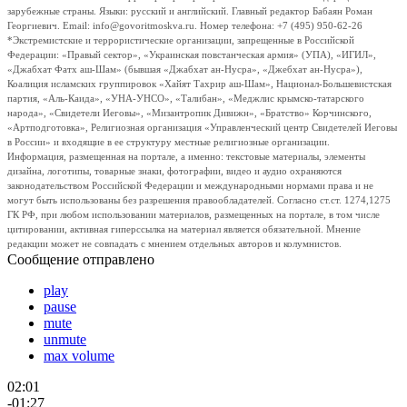
зарубежные страны. Языки: русский и английский. Главный редактор Бабаян Роман
Георгиевич. Email: info@govoritmoskva.ru. Номер телефона: +7 (495) 950-62-26
*Экстремистские и террористические организации, запрещенные в Российской
Федерации: «Правый сектор», «Украинская повстанческая армия» (УПА), «ИГИЛ»,
«Джабхат Фатх аш-Шам» (бывшая «Джабхат ан-Нусра», «Джебхат ан-Нусра»),
Коалиция исламских группировок «Хайят Тахрир аш-Шам», Национал-Большевистская
партия, «Аль-Каида», «УНА-УНСО», «Талибан», «Меджлис крымско-татарского
народа», «Свидетели Иеговы», «Мизантропик Дивижн», «Братство» Корчинского,
«Артподготовка», Религиозная организация «Управленческий центр Свидетелей Иеговы
в России» и входящие в ее структуру местные религиозные организации.
Информация, размещенная на портале, а именно: текстовые материалы, элементы
дизайна, логотипы, товарные знаки, фотографии, видео и аудио охраняются
законодательством Российской Федерации и международными нормами права и не
могут быть использованы без разрешения правообладателей. Согласно ст.ст. 1274,1275
ГК РФ, при любом использовании материалов, размещенных на портале, в том числе
цитировании, активная гиперссылка на материал является обязательной. Мнение
редакции может не совпадать с мнением отдельных авторов и колумнистов.
Сообщение отправлено
play
pause
mute
unmute
max volume
02:01
-01:27