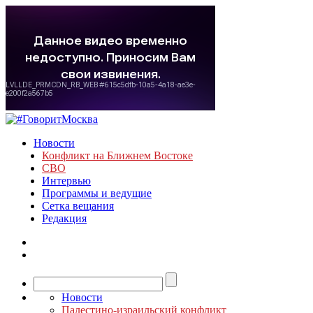
Новости
Конфликт на Ближнем Востоке
СВО
Интервью
Программы и ведущие
Сетка вещания
Редакция
Новости
Палестино-израильский конфликт