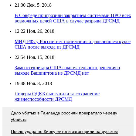
21:00
Дек. 5, 2018
В Совфеде пригрозили закрытием системами ПРО всех
возможных целей США в случае разрыва ДРСМД
12:22
Ноя. 26, 2018
МИД РФ: у России нет понимания о дальнейшем курсе
США после выхода из ДРСМД
22:54
Ноя. 15, 2018
Замгоссекретаря США: окончательного решения о
выходе Вашингтона из ДРСМД нет
19:48
Ноя. 8, 2018
Лидеры ОДКБ выступили за сохранение
жизнеспособности ДРСМД
Дело убитых в Таиланде россиян прекратило череду
убийств
После удара по Киеву жители заговорили на русском