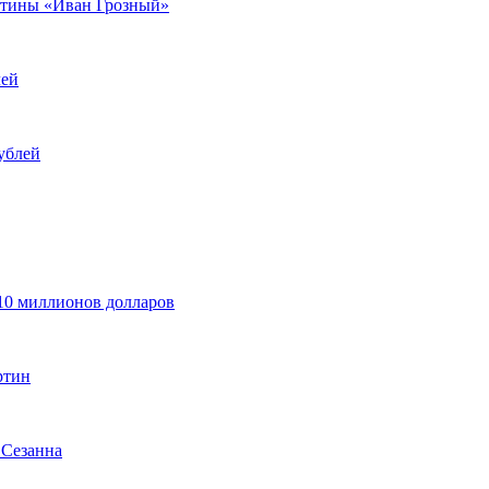
артины «Иван Грозный»
лей
ублей
 10 миллионов долларов
ртин
 Сезанна