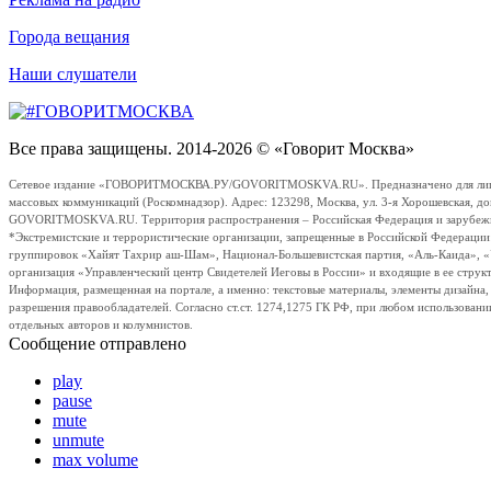
Города вещания
Наши слушатели
Все права защищены. 2014-2026 © «Говорит Москва»
Сетевое издание «ГОВОРИТМОСКВА.РУ/GOVORITMOSKVA.RU». Предназначено для лиц стар
массовых коммуникаций (Роскомнадзор). Адрес: 123298, Москва, ул. 3-я Хорошевская, д
GOVORITMOSKVA.RU. Территория распространения – Российская Федерация и зарубежные с
*Экстремистские и террористические организации, запрещенные в Российской Федераци
группировок «Хайят Тахрир аш-Шам», Национал-Большевистская партия, «Аль-Каида», 
организация «Управленческий центр Свидетелей Иеговы в России» и входящие в ее струк
Информация, размещенная на портале, а именно: текстовые материалы, элементы дизайна
разрешения правообладателей. Согласно ст.ст. 1274,1275 ГК РФ, при любом использовани
отдельных авторов и колумнистов.
Сообщение отправлено
play
pause
mute
unmute
max volume