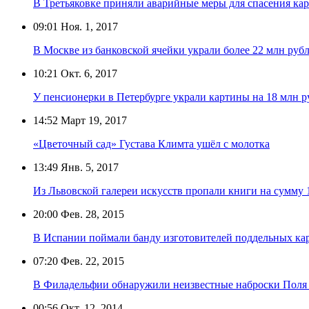
В Третьяковке приняли аварийные меры для спасения к
09:01
Ноя. 1, 2017
В Москве из банковской ячейки украли более 22 млн руб
10:21
Окт. 6, 2017
У пенсионерки в Петербурге украли картины на 18 млн р
14:52
Март 19, 2017
«Цветочный сад» Густава Климта ушёл с молотка
13:49
Янв. 5, 2017
Из Львовской галереи искусств пропали книги на сумму
20:00
Фев. 28, 2015
В Испании поймали банду изготовителей поддельных ка
07:20
Фев. 22, 2015
В Филадельфии обнаружили неизвестные наброски Поля
00:56
Окт. 12, 2014