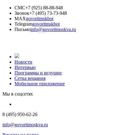
СМС
+7 (925) 88-88-948
Звонок
+7 (495) 73-73-948
MAX
govoritmskbot
Telegram
govoritmskbot
Письмо
info@govoritmoskva.ru
Новости
Интервью
Программы и ведущие
Сетка вещания
Мобильное приложение
Мы в соцсетях
8 (495) 950-62-26
info@govoritmoskva.ru
Реклама на радио