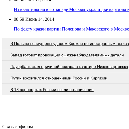
Из квартиры на юго-западе Москвы украли две картины 
08:59
Июнь 14, 2014
По факту кражи картин Поленова и Маковского в Москве
В Польше возмущены ударом Кремля по иностранным актив
Запад готовит провокации с «лженаблюдателями» - детали
Пауэрбанк стал причиной пожара в квартире Нижневартовска
Путин восхитился отношениями России и Киргизии
В 18 аэропортах России ввели ограничения
Связь с эфиром