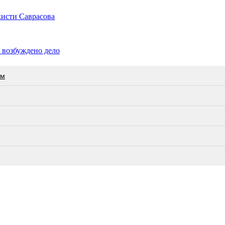
кисти Саврасова
 возбуждено дело
ам