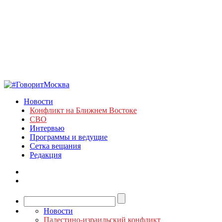
Новости
Конфликт на Ближнем Востоке
СВО
Интервью
Программы и ведущие
Сетка вещания
Редакция
Новости
Палестино-израильский конфликт