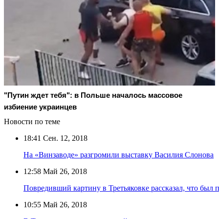
"Путин ждет тебя": в Польше началось массовое
избиение украинцев
Новости по теме
18:41
Сен. 12, 2018
На «Винзаводе» разгромили выставку Василия Слонова
12:58
Май 26, 2018
Повредивший картину в Третьяковке рассказал, что был 
10:55
Май 26, 2018