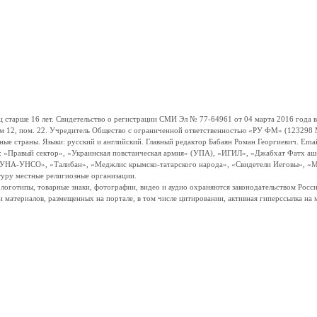
ше 16 лет. Свидетельство о регистрации СМИ Эл № 77-64961 от 04 марта 2016 года вы
ом 12, пом. 22. Учредитель Общество с ограниченной ответственностью «РУ ФМ» (123298 Мо
траны. Языки: русский и английский. Главный редактор Бабаян Роман Георгиевич. Email:
и: «Правый сектор», «Украинская повстанческая армия» (УПА), «ИГИЛ», «Джабхат Фатх а
«УНА-УНСО», «Талибан», «Меджлис крымско-татарского народа», «Свидетели Иеговы», «М
туру местные религиозные организации.
, логотипы, товарные знаки, фотографии, видео и аудио охраняются законодательством Ро
и материалов, размещенных на портале, в том числе цитировании, активная гиперссылка на 