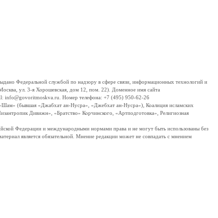
дано Федеральной службой по надзору в сфере связи, информационных технологий и
сква, ул. 3-я Хорошевская, дом 12, пом. 22). Доменное имя сайта
 info@govoritmoskva.ru. Номер телефона: +7 (495) 950-62-26
ш-Шам» (бывшая «Джабхат ан-Нусра», «Джебхат ан-Нусра»), Коалиция исламских
изантропик Дивижн», «Братство» Корчинского, «Артподготовка», Религиозная
ссийской Федерации и международными нормами права и не могут быть использованы без
материал является обязательной. Мнение редакции может не совпадать с мнением