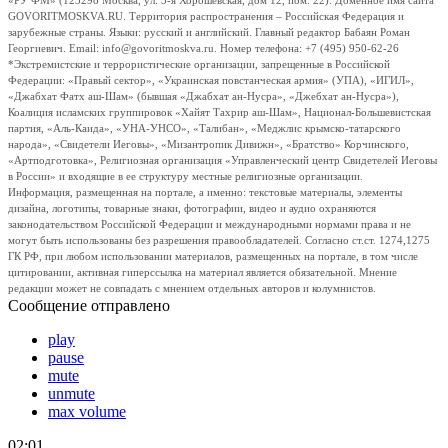
«РУ ФМ» (123298 Москва, ул. 3-я Хорошевская, дом 12, пом. 22). Доменное имя сайта
GOVORITMOSKVA.RU. Территория распространения – Российская Федерация и
зарубежные страны. Языки: русский и английский. Главный редактор Бабаян Роман
Георгиевич. Email: info@govoritmoskva.ru. Номер телефона: +7 (495) 950-62-26
*Экстремистские и террористические организации, запрещенные в Российской
Федерации: «Правый сектор», «Украинская повстанческая армия» (УПА), «ИГИЛ»,
«Джабхат Фатх аш-Шам» (бывшая «Джабхат ан-Нусра», «Джебхат ан-Нусра»),
Коалиция исламских группировок «Хайят Тахрир аш-Шам», Национал-Большевистская
партия, «Аль-Каида», «УНА-УНСО», «Талибан», «Меджлис крымско-татарского
народа», «Свидетели Иеговы», «Мизантропик Дивижн», «Братство» Корчинского,
«Артподготовка», Религиозная организация «Управленческий центр Свидетелей Иеговы
в России» и входящие в ее структуру местные религиозные организации.
Информация, размещенная на портале, а именно: текстовые материалы, элементы
дизайна, логотипы, товарные знаки, фотографии, видео и аудио охраняются
законодательством Российской Федерации и международными нормами права и не
могут быть использованы без разрешения правообладателей. Согласно ст.ст. 1274,1275
ГК РФ, при любом использовании материалов, размещенных на портале, в том числе
цитировании, активная гиперссылка на материал является обязательной. Мнение
редакции может не совпадать с мнением отдельных авторов и колумнистов.
Сообщение отправлено
play
pause
mute
unmute
max volume
02:01