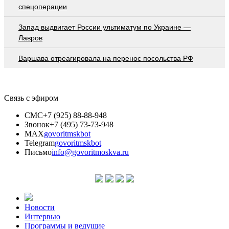
спецоперации
Запад выдвигает России ультиматум по Украине —
Лавров
Варшава отреагировала на перенос посольства РФ
Связь с эфиром
СМС
+7 (925) 88-88-948
Звонок
+7 (495) 73-73-948
MAX
govoritmskbot
Telegram
govoritmskbot
Письмо
info@govoritmoskva.ru
Новости
Интервью
Программы и ведущие