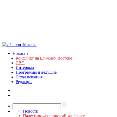
Новости
Конфликт на Ближнем Востоке
СВО
Интервью
Программы и ведущие
Сетка вещания
Редакция
Новости
Палестино-израильский конфликт