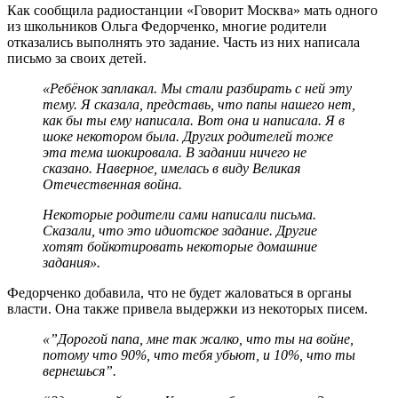
Как сообщила радиостанции «Говорит Москва» мать одного
из школьников Ольга Федорченко, многие родители
отказались выполнять это задание. Часть из них написала
письмо за своих детей.
«Ребёнок заплакал. Мы стали разбирать с ней эту
тему. Я сказала, представь, что папы нашего нет,
как бы ты ему написала. Вот она и написала. Я в
шоке некотором была. Других родителей тоже
эта тема шокировала. В задании ничего не
сказано. Наверное, имелась в виду Великая
Отечественная война.
Некоторые родители сами написали письма.
Сказали, что это и
диотское задание.
Другие
хотят бойкотировать некоторые домашние
задания».
Федорченко добавила, что не будет жаловаться в органы
власти. Она также привела выдержки из некоторых писем.
«”Дорогой папа, мне так жалко, что ты на войне,
потому что 90%, что тебя убьют, и 10%, что ты
вернешься”.