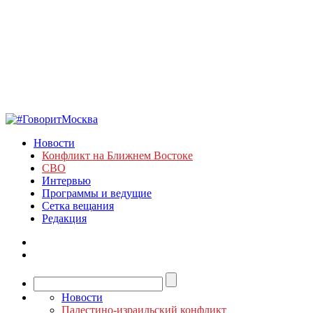
Новости
Конфликт на Ближнем Востоке
СВО
Интервью
Программы и ведущие
Сетка вещания
Редакция
Новости
Палестино-израильский конфликт