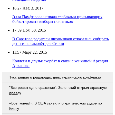
16:27
Авг. 3, 2017
Элла Памфилова назвала слабаками призывающих
бойкотировать выборы политиков
17:59
Ноя. 30, 2015
В Саратове родители школьников отказались собирать
деньги на самолёт для Сирии
11:57
Март 22, 2015
Коллеги и друзья скорбят в связи с кончиной Аркадия
Арканова
Туск заявил о решающих днях украинского конфликта
"Все решит одно сражение". Зеленский открыл страшную
правду
«Все, конец!». В США заявили о критическом ударе по
Киеву