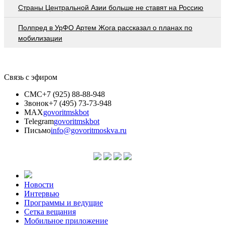
Страны Центральной Азии больше не ставят на Россию
Полпред в УрФО Артем Жога рассказал о планах по
мобилизации
Связь с эфиром
СМС
+7 (925) 88-88-948
Звонок
+7 (495) 73-73-948
MAX
govoritmskbot
Telegram
govoritmskbot
Письмо
info@govoritmoskva.ru
Новости
Интервью
Программы и ведущие
Сетка вещания
Мобильное приложение