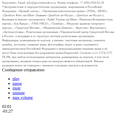
Георгиевич. Email: info@govoritmoskva.ru. Номер телефона: +7 (495) 950-62-26
*Экстремистские и террористические организации, запрещенные в Российской
Федерации: «Правый сектор», «Украинская повстанческая армия» (УПА), «ИГИЛ»,
«Джабхат Фатх аш-Шам» (бывшая «Джабхат ан-Нусра», «Джебхат ан-Нусра»),
Коалиция исламских группировок «Хайят Тахрир аш-Шам», Национал-Большевистская
партия, «Аль-Каида», «УНА-УНСО», «Талибан», «Меджлис крымско-татарского
народа», «Свидетели Иеговы», «Мизантропик Дивижн», «Братство» Корчинского,
«Артподготовка», Религиозная организация «Управленческий центр Свидетелей Иеговы
в России» и входящие в ее структуру местные религиозные организации.
Информация, размещенная на портале, а именно: текстовые материалы, элементы
дизайна, логотипы, товарные знаки, фотографии, видео и аудио охраняются
законодательством Российской Федерации и международными нормами права и не
могут быть использованы без разрешения правообладателей. Согласно ст.ст. 1274,1275
ГК РФ, при любом использовании материалов, размещенных на портале, в том числе
цитировании, активная гиперссылка на материал является обязательной. Мнение
редакции может не совпадать с мнением отдельных авторов и колумнистов.
Сообщение отправлено
play
pause
mute
unmute
max volume
02:01
-01:27