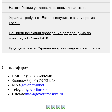
На юге России установилась аномальная жара
Украина требует от Европы вступить в войну против
России
Пашинян исключил проведение референдума по
членству в ЕС или ЕАЭС
Куда делись все: Украина на грани кадрового коллапса
Связь с эфиром
СМС
+7 (925) 88-88-948
Звонок
+7 (495) 73-73-948
MAX
govoritmskbot
Telegram
govoritmskbot
Письмо
info@govoritmoskva.ru