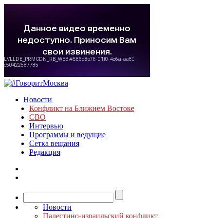
Новости
Конфликт на Ближнем Востоке
СВО
Интервью
Программы и ведущие
Сетка вещания
Редакция
Новости
Палестино-израильский конфликт