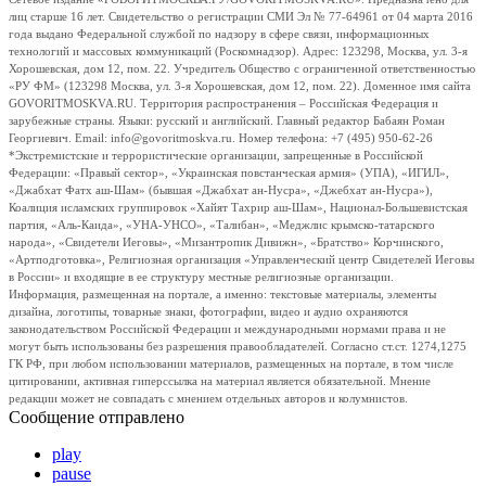
лиц старше 16 лет. Свидетельство о регистрации СМИ Эл № 77-64961 от 04 марта 2016
года выдано Федеральной службой по надзору в сфере связи, информационных
технологий и массовых коммуникаций (Роскомнадзор). Адрес: 123298, Москва, ул. 3-я
Хорошевская, дом 12, пом. 22. Учредитель Общество с ограниченной ответственностью
«РУ ФМ» (123298 Москва, ул. 3-я Хорошевская, дом 12, пом. 22). Доменное имя сайта
GOVORITMOSKVA.RU. Территория распространения – Российская Федерация и
зарубежные страны. Языки: русский и английский. Главный редактор Бабаян Роман
Георгиевич. Email: info@govoritmoskva.ru. Номер телефона: +7 (495) 950-62-26
*Экстремистские и террористические организации, запрещенные в Российской
Федерации: «Правый сектор», «Украинская повстанческая армия» (УПА), «ИГИЛ»,
«Джабхат Фатх аш-Шам» (бывшая «Джабхат ан-Нусра», «Джебхат ан-Нусра»),
Коалиция исламских группировок «Хайят Тахрир аш-Шам», Национал-Большевистская
партия, «Аль-Каида», «УНА-УНСО», «Талибан», «Меджлис крымско-татарского
народа», «Свидетели Иеговы», «Мизантропик Дивижн», «Братство» Корчинского,
«Артподготовка», Религиозная организация «Управленческий центр Свидетелей Иеговы
в России» и входящие в ее структуру местные религиозные организации.
Информация, размещенная на портале, а именно: текстовые материалы, элементы
дизайна, логотипы, товарные знаки, фотографии, видео и аудио охраняются
законодательством Российской Федерации и международными нормами права и не
могут быть использованы без разрешения правообладателей. Согласно ст.ст. 1274,1275
ГК РФ, при любом использовании материалов, размещенных на портале, в том числе
цитировании, активная гиперссылка на материал является обязательной. Мнение
редакции может не совпадать с мнением отдельных авторов и колумнистов.
Сообщение отправлено
play
pause