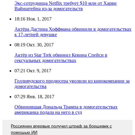
Экс-сотрудница Netflix требует $10 млн от Харви
Вайнштейна из-за домогательств
18:16
Ноя. 1, 2017
Актёра Дастина Хоффмана обвинили в домогательствах
к 17-летней девушке
08:19
Окт. 30, 2017
Актёр из Star Trek обвинил Кевина Спейси в
сексуальных домогательствах
07:21
Окт. 9, 2017
Голливудского продюсера уволили из кинокомпании за
домогательства
07:29
Янв. 18, 2017
Обвинившая Дональда Трампа в домогательствах
американка подала на него в суд
Россиянин впервые получил штраф за борщевик с
помощью ИИ