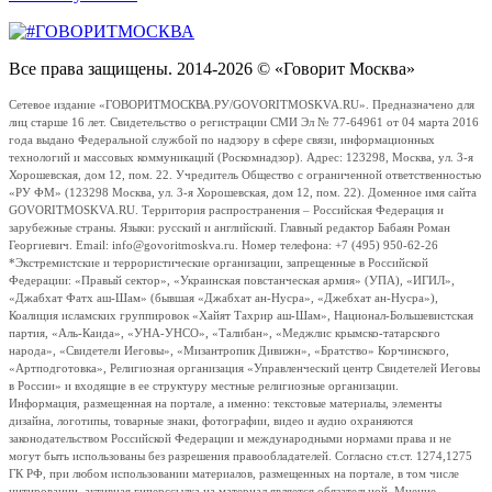
Все права защищены. 2014-2026 © «Говорит Москва»
Сетевое издание «ГОВОРИТМОСКВА.РУ/GOVORITMOSKVA.RU». Предназначено для
лиц старше 16 лет. Свидетельство о регистрации СМИ Эл № 77-64961 от 04 марта 2016
года выдано Федеральной службой по надзору в сфере связи, информационных
технологий и массовых коммуникаций (Роскомнадзор). Адрес: 123298, Москва, ул. 3-я
Хорошевская, дом 12, пом. 22. Учредитель Общество с ограниченной ответственностью
«РУ ФМ» (123298 Москва, ул. 3-я Хорошевская, дом 12, пом. 22). Доменное имя сайта
GOVORITMOSKVA.RU. Территория распространения – Российская Федерация и
зарубежные страны. Языки: русский и английский. Главный редактор Бабаян Роман
Георгиевич. Email: info@govoritmoskva.ru. Номер телефона: +7 (495) 950-62-26
*Экстремистские и террористические организации, запрещенные в Российской
Федерации: «Правый сектор», «Украинская повстанческая армия» (УПА), «ИГИЛ»,
«Джабхат Фатх аш-Шам» (бывшая «Джабхат ан-Нусра», «Джебхат ан-Нусра»),
Коалиция исламских группировок «Хайят Тахрир аш-Шам», Национал-Большевистская
партия, «Аль-Каида», «УНА-УНСО», «Талибан», «Меджлис крымско-татарского
народа», «Свидетели Иеговы», «Мизантропик Дивижн», «Братство» Корчинского,
«Артподготовка», Религиозная организация «Управленческий центр Свидетелей Иеговы
в России» и входящие в ее структуру местные религиозные организации.
Информация, размещенная на портале, а именно: текстовые материалы, элементы
дизайна, логотипы, товарные знаки, фотографии, видео и аудио охраняются
законодательством Российской Федерации и международными нормами права и не
могут быть использованы без разрешения правообладателей. Согласно ст.ст. 1274,1275
ГК РФ, при любом использовании материалов, размещенных на портале, в том числе
цитировании, активная гиперссылка на материал является обязательной. Мнение