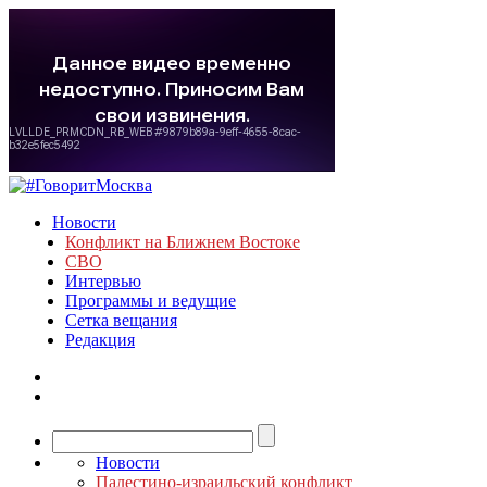
Новости
Конфликт на Ближнем Востоке
СВО
Интервью
Программы и ведущие
Сетка вещания
Редакция
Новости
Палестино-израильский конфликт