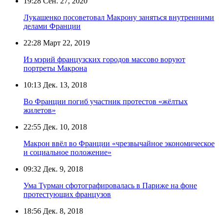
19:28
Сен. 27, 2020
Лукашенко посоветовал Макрону заняться внутренними
делами Франции
22:28
Март 22, 2019
Из мэрий французских городов массово воруют
портреты Макрона
10:13
Дек. 13, 2018
Во Франции погиб участник протестов «жёлтых
жилетов»
22:55
Дек. 10, 2018
Макрон ввёл во Франции «чрезвычайное экономическое
и социальное положение»
09:32
Дек. 9, 2018
Ума Турман сфотографировалась в Париже на фоне
протестующих французов
18:56
Дек. 8, 2018