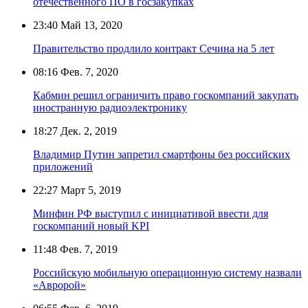
отечественного ПО в госзакупках
23:40
Май 13, 2020
Правительство продлило контракт Сечина на 5 лет
08:16
Фев. 7, 2020
Кабмин решил ограничить право госкомпаний закупать
иностранную радиоэлектронику
18:27
Дек. 2, 2019
Владимир Путин запретил смартфоны без российских
приложений
22:27
Март 5, 2019
Минфин РФ выступил с инициативой ввести для
госкомпаний новый KPI
11:48
Фев. 7, 2019
Российскую мобильную операционную систему назвали
«Авророй»