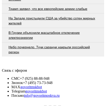
Трамп заявил, что все европейские армии слабые
На Западе пристыдили США за убийство сотен мирных
жителей
В Грузии объяснили масштабное отключение
электроэнергии
Небо почернело. Тучи саранчи накрыли российский
регион
Связь с эфиром
СМС
+7 (925) 88-88-948
Звонок
+7 (495) 73-73-948
MAX
govoritmskbot
Telegram
govoritmskbot
Письмо
info@govoritmoskva.ru