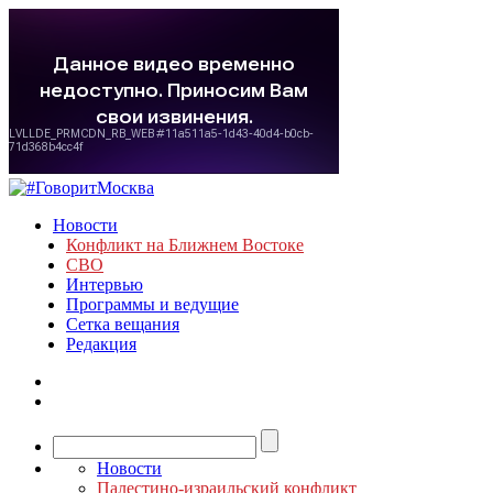
Новости
Конфликт на Ближнем Востоке
СВО
Интервью
Программы и ведущие
Сетка вещания
Редакция
Новости
Палестино-израильский конфликт