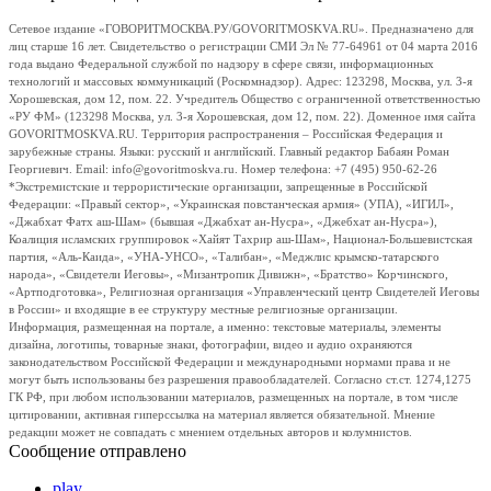
Сетевое издание «ГОВОРИТМОСКВА.РУ/GOVORITMOSKVA.RU». Предназначено для
лиц старше 16 лет. Свидетельство о регистрации СМИ Эл № 77-64961 от 04 марта 2016
года выдано Федеральной службой по надзору в сфере связи, информационных
технологий и массовых коммуникаций (Роскомнадзор). Адрес: 123298, Москва, ул. 3-я
Хорошевская, дом 12, пом. 22. Учредитель Общество с ограниченной ответственностью
«РУ ФМ» (123298 Москва, ул. 3-я Хорошевская, дом 12, пом. 22). Доменное имя сайта
GOVORITMOSKVA.RU. Территория распространения – Российская Федерация и
зарубежные страны. Языки: русский и английский. Главный редактор Бабаян Роман
Георгиевич. Email: info@govoritmoskva.ru. Номер телефона: +7 (495) 950-62-26
*Экстремистские и террористические организации, запрещенные в Российской
Федерации: «Правый сектор», «Украинская повстанческая армия» (УПА), «ИГИЛ»,
«Джабхат Фатх аш-Шам» (бывшая «Джабхат ан-Нусра», «Джебхат ан-Нусра»),
Коалиция исламских группировок «Хайят Тахрир аш-Шам», Национал-Большевистская
партия, «Аль-Каида», «УНА-УНСО», «Талибан», «Меджлис крымско-татарского
народа», «Свидетели Иеговы», «Мизантропик Дивижн», «Братство» Корчинского,
«Артподготовка», Религиозная организация «Управленческий центр Свидетелей Иеговы
в России» и входящие в ее структуру местные религиозные организации.
Информация, размещенная на портале, а именно: текстовые материалы, элементы
дизайна, логотипы, товарные знаки, фотографии, видео и аудио охраняются
законодательством Российской Федерации и международными нормами права и не
могут быть использованы без разрешения правообладателей. Согласно ст.ст. 1274,1275
ГК РФ, при любом использовании материалов, размещенных на портале, в том числе
цитировании, активная гиперссылка на материал является обязательной. Мнение
редакции может не совпадать с мнением отдельных авторов и колумнистов.
Сообщение отправлено
play