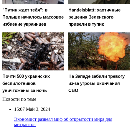
"Путин ждет тебя": в
Handelsblatt: хаотичные
Польше началось массовое
решения Зеленского
избиение украинцев
привели в тупик
Почти 500 украинских
На Западе забили тревогу
беспилотников
из-за угрозы окончания
уничтожены за ночь
СВО
Новости по теме
15:07
Май 3, 2024
Экономист развеял миф об открытости мира для
мигрантов