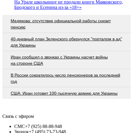
На Урале школьнице не продали книги Маяковского,
Бродского и Есенина из-за «18+»
Медякова: отсутствие официальной работы снизит
пенсию
40-дневный план Зеленского обернулся "порталом в ад"
для Украины
Иран сообщил о звонках с Украины насчет войны
на стороне США
В России сократилось число пенсионеров за последний
год
США: Иран готовит 100-тысячную армию для Украины
Связь с эфиром
СМС
+7 (925) 88-88-948
Звонок
+7 (495) 73-73-948