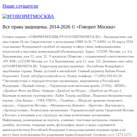
Наши слушатели
Все права защищены. 2014-2026 © «Говорит Москва»
Сетевое издание «ГОВОРИТМОСКВА.РУ/GOVORITMOSKVA.RU». Предназначено для
лиц старше 16 лет. Свидетельство о регистрации СМИ Эл № 77-64961 от 04 марта 2016
года выдано Федеральной службой по надзору в сфере связи, информационных
технологий и массовых коммуникаций (Роскомнадзор). Адрес: 123298, Москва, ул. 3-я
Хорошевская, дом 12, пом. 22. Учредитель Общество с ограниченной ответственностью
«РУ ФМ» (123298 Москва, ул. 3-я Хорошевская, дом 12, пом. 22). Доменное имя сайта
GOVORITMOSKVA.RU. Территория распространения – Российская Федерация и
зарубежные страны. Языки: русский и английский. Главный редактор Бабаян Роман
Георгиевич. Email: info@govoritmoskva.ru. Номер телефона: +7 (495) 950-62-26
*Экстремистские и террористические организации, запрещенные в Российской
Федерации: «Правый сектор», «Украинская повстанческая армия» (УПА), «ИГИЛ»,
«Джабхат Фатх аш-Шам» (бывшая «Джабхат ан-Нусра», «Джебхат ан-Нусра»),
Коалиция исламских группировок «Хайят Тахрир аш-Шам», Национал-Большевистская
партия, «Аль-Каида», «УНА-УНСО», «Талибан», «Меджлис крымско-татарского
народа», «Свидетели Иеговы», «Мизантропик Дивижн», «Братство» Корчинского,
«Артподготовка», Религиозная организация «Управленческий центр Свидетелей Иеговы
в России» и входящие в ее структуру местные религиозные организации.
Информация, размещенная на портале, а именно: текстовые материалы, элементы
дизайна, логотипы, товарные знаки, фотографии, видео и аудио охраняются
законодательством Российской Федерации и международными нормами права и не
могут быть использованы без разрешения правообладателей. Согласно ст.ст. 1274,1275