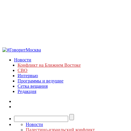
Новости
Конфликт на Ближнем Востоке
СВО
Интервью
Программы и ведущие
Сетка вещания
Редакция
Новости
Палестино-израильский конфликт