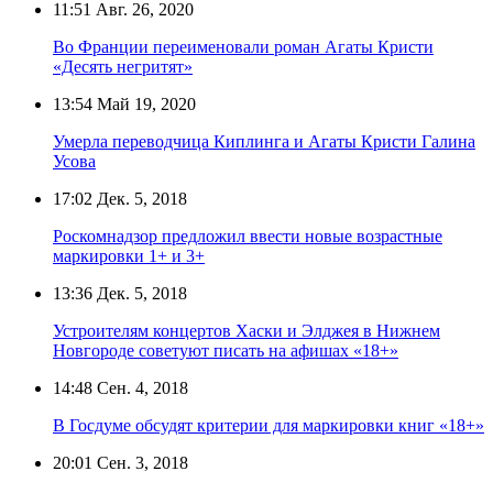
11:51
Авг. 26, 2020
Во Франции переименовали роман Агаты Кристи
«Десять негритят»
13:54
Май 19, 2020
Умерла переводчица Киплинга и Агаты Кристи Галина
Усова
17:02
Дек. 5, 2018
Роскомнадзор предложил ввести новые возрастные
маркировки 1+ и 3+
13:36
Дек. 5, 2018
Устроителям концертов Хаски и Элджея в Нижнем
Новгороде советуют писать на афишах «18+»
14:48
Сен. 4, 2018
В Госдуме обсудят критерии для маркировки книг «18+»
20:01
Сен. 3, 2018