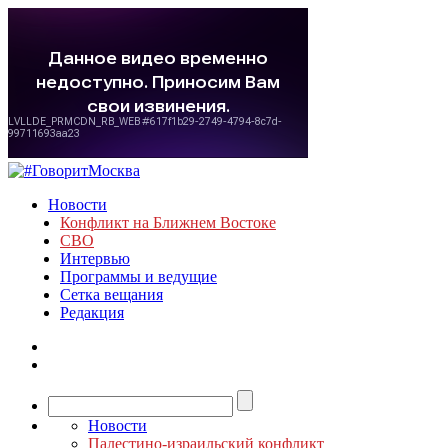
Новости
Конфликт на Ближнем Востоке
СВО
Интервью
Программы и ведущие
Сетка вещания
Редакция
Новости
Палестино-израильский конфликт