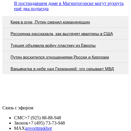
В пострадавшем доме в Магнитогорске могут рухнуть
ещё два подъезда
Киев в огне, Путин сменил командующих
Россиянка рассказала, как выглядят квартиры в США
Турция объявила войну пластику из Европы
Путин восхитился отношениями России и Киргизии
Взрывчатка в небе над Германией: что скрывает МВД
Связь с эфиром
СМС
+7 (925) 88-88-948
Звонок
+7 (495) 73-73-948
MAX
govoritmskbot