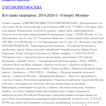
Все права защищены. 2014-2026 © «Говорит Москва»
Сетевое издание «ГОВОРИТМОСКВА.РУ/GOVORITMOSKVA.RU». Предназначено для
лиц старше 16 лет. Свидетельство о регистрации СМИ Эл № 77-64961 от 04 марта 2016
года выдано Федеральной службой по надзору в сфере связи, информационных
технологий и массовых коммуникаций (Роскомнадзор). Адрес: 123298, Москва, ул. 3-я
Хорошевская, дом 12, пом. 22. Учредитель Общество с ограниченной ответственностью
«РУ ФМ» (123298 Москва, ул. 3-я Хорошевская, дом 12, пом. 22). Доменное имя сайта
GOVORITMOSKVA.RU. Территория распространения – Российская Федерация и
зарубежные страны. Языки: русский и английский. Главный редактор Бабаян Роман
Георгиевич. Email: info@govoritmoskva.ru. Номер телефона: +7 (495) 950-62-26
*Экстремистские и террористические организации, запрещенные в Российской
Федерации: «Правый сектор», «Украинская повстанческая армия» (УПА), «ИГИЛ»,
«Джабхат Фатх аш-Шам» (бывшая «Джабхат ан-Нусра», «Джебхат ан-Нусра»),
Коалиция исламских группировок «Хайят Тахрир аш-Шам», Национал-Большевистская
партия, «Аль-Каида», «УНА-УНСО», «Талибан», «Меджлис крымско-татарского
народа», «Свидетели Иеговы», «Мизантропик Дивижн», «Братство» Корчинского,
«Артподготовка», Религиозная организация «Управленческий центр Свидетелей Иеговы
в России» и входящие в ее структуру местные религиозные организации.
Информация, размещенная на портале, а именно: текстовые материалы, элементы
дизайна, логотипы, товарные знаки, фотографии, видео и аудио охраняются
законодательством Российской Федерации и международными нормами права и не
могут быть использованы без разрешения правообладателей. Согласно ст.ст. 1274,1275
ГК РФ, при любом использовании материалов, размещенных на портале, в том числе