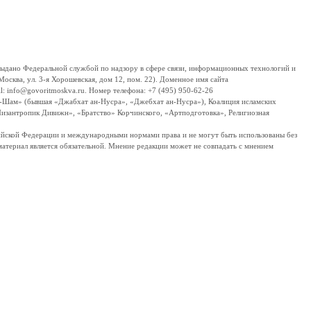
дано Федеральной службой по надзору в сфере связи, информационных технологий и
сква, ул. 3-я Хорошевская, дом 12, пом. 22). Доменное имя сайта
 info@govoritmoskva.ru. Номер телефона: +7 (495) 950-62-26
ш-Шам» (бывшая «Джабхат ан-Нусра», «Джебхат ан-Нусра»), Коалиция исламских
изантропик Дивижн», «Братство» Корчинского, «Артподготовка», Религиозная
ссийской Федерации и международными нормами права и не могут быть использованы без
материал является обязательной. Мнение редакции может не совпадать с мнением