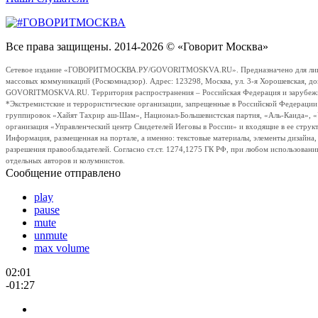
Все права защищены. 2014-2026 © «Говорит Москва»
Сетевое издание «ГОВОРИТМОСКВА.РУ/GOVORITMOSKVA.RU». Предназначено для лиц стар
массовых коммуникаций (Роскомнадзор). Адрес: 123298, Москва, ул. 3-я Хорошевская, д
GOVORITMOSKVA.RU. Территория распространения – Российская Федерация и зарубежные с
*Экстремистские и террористические организации, запрещенные в Российской Федераци
группировок «Хайят Тахрир аш-Шам», Национал-Большевистская партия, «Аль-Каида», 
организация «Управленческий центр Свидетелей Иеговы в России» и входящие в ее струк
Информация, размещенная на портале, а именно: текстовые материалы, элементы дизайна
разрешения правообладателей. Согласно ст.ст. 1274,1275 ГК РФ, при любом использовани
отдельных авторов и колумнистов.
Сообщение отправлено
play
pause
mute
unmute
max volume
02:01
-01:27