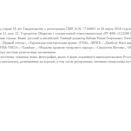
ше 16 лет. Свидетельство о регистрации СМИ Эл № 77-64961 от 04 марта 2016 года вы
ом 12, пом. 22. Учредитель Общество с ограниченной ответственностью «РУ ФМ» (123298 Мо
траны. Языки: русский и английский. Главный редактор Бабаян Роман Георгиевич. Email:
и: «Правый сектор», «Украинская повстанческая армия» (УПА), «ИГИЛ», «Джабхат Фатх а
«УНА-УНСО», «Талибан», «Меджлис крымско-татарского народа», «Свидетели Иеговы», «М
туру местные религиозные организации.
, логотипы, товарные знаки, фотографии, видео и аудио охраняются законодательством Ро
и материалов, размещенных на портале, в том числе цитировании, активная гиперссылка на 