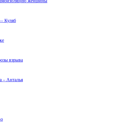
 самоизоляцию женщины
 — Куляб
ке
розы взрыва
а – Анталья
во