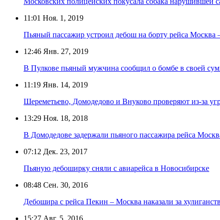
Московских полицейских покусала собака нарушившей
11:01
Ноя. 1, 2019
Пьяный пассажир устроил дебош на борту рейса Москва
12:46
Янв. 27, 2019
В Пулкове пьяный мужчина сообщил о бомбе в своей сум
11:19
Янв. 14, 2019
Шереметьево, Домодедово и Внуково проверяют из-за уг
13:29
Ноя. 18, 2018
В Домодедове задержали пьяного пассажира рейса Москв
07:12
Дек. 23, 2017
Пьяную дебоширку сняли с авиарейса в Новосибирске
08:48
Сен. 30, 2016
Дебошира с рейса Пекин – Москва наказали за хулиганст
15:27
Авг. 5, 2016