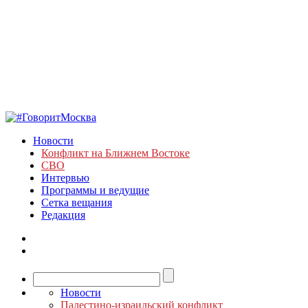
Новости
Конфликт на Ближнем Востоке
СВО
Интервью
Программы и ведущие
Сетка вещания
Редакция
Новости
Палестино-израильский конфликт