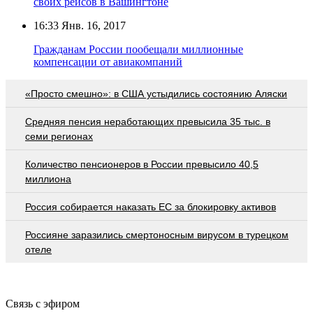
своих рейсов в Вашингтоне
16:33
Янв. 16, 2017
Гражданам России пообещали миллионные
компенсации от авиакомпаний
«Просто смешно»: в США устыдились состоянию Аляски
Средняя пенсия неработающих превысила 35 тыс. в
семи регионах
Количество пенсионеров в России превысило 40,5
миллиона
Россия собирается наказать EC за блокировку активов
Россияне заразились смертоносным вирусом в турецком
отеле
Связь с эфиром