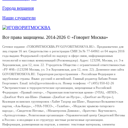
Города вещания
Наши слушатели
Все права защищены. 2014-2026 © «Говорит Москва»
Сетевое издание «ГОВОРИТМОСКВА.РУ/GOVORITMOSKVA.RU». Предназначено для
лиц старше 16 лет. Свидетельство о регистрации СМИ Эл № 77-64961 от 04 марта 2016
года выдано Федеральной службой по надзору в сфере связи, информационных
технологий и массовых коммуникаций (Роскомнадзор). Адрес: 123298, Москва, ул. 3-я
Хорошевская, дом 12, пом. 22. Учредитель Общество с ограниченной ответственностью
«РУ ФМ» (123298 Москва, ул. 3-я Хорошевская, дом 12, пом. 22). Доменное имя сайта
GOVORITMOSKVA.RU. Территория распространения – Российская Федерация и
зарубежные страны. Языки: русский и английский. Главный редактор Бабаян Роман
Георгиевич. Email: info@govoritmoskva.ru. Номер телефона: +7 (495) 950-62-26
*Экстремистские и террористические организации, запрещенные в Российской
Федерации: «Правый сектор», «Украинская повстанческая армия» (УПА), «ИГИЛ»,
«Джабхат Фатх аш-Шам» (бывшая «Джабхат ан-Нусра», «Джебхат ан-Нусра»),
Коалиция исламских группировок «Хайят Тахрир аш-Шам», Национал-Большевистская
партия, «Аль-Каида», «УНА-УНСО», «Талибан», «Меджлис крымско-татарского
народа», «Свидетели Иеговы», «Мизантропик Дивижн», «Братство» Корчинского,
«Артподготовка», Религиозная организация «Управленческий центр Свидетелей Иеговы
в России» и входящие в ее структуру местные религиозные организации.
Информация, размещенная на портале, а именно: текстовые материалы, элементы