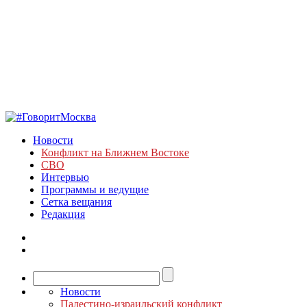
Новости
Конфликт на Ближнем Востоке
СВО
Интервью
Программы и ведущие
Сетка вещания
Редакция
Новости
Палестино-израильский конфликт