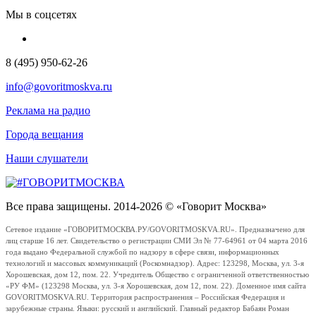
Мы в соцсетях
8 (495) 950-62-26
info@govoritmoskva.ru
Реклама на радио
Города вещания
Наши слушатели
Все права защищены. 2014-2026 © «Говорит Москва»
Сетевое издание «ГОВОРИТМОСКВА.РУ/GOVORITMOSKVA.RU». Предназначено для
лиц старше 16 лет. Свидетельство о регистрации СМИ Эл № 77-64961 от 04 марта 2016
года выдано Федеральной службой по надзору в сфере связи, информационных
технологий и массовых коммуникаций (Роскомнадзор). Адрес: 123298, Москва, ул. 3-я
Хорошевская, дом 12, пом. 22. Учредитель Общество с ограниченной ответственностью
«РУ ФМ» (123298 Москва, ул. 3-я Хорошевская, дом 12, пом. 22). Доменное имя сайта
GOVORITMOSKVA.RU. Территория распространения – Российская Федерация и
зарубежные страны. Языки: русский и английский. Главный редактор Бабаян Роман