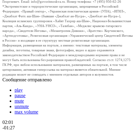
Георгиевич. Email: info@govoritmoskva.ru. Номер телефона: +7 (495) 950-62-26
*Экстремистские и террористические организации, запрещенные в Российской
Федерации: «Правый сектор», «Украинская повстанческая армия» (УПА), «ИГИЛ»,
«Джабхат Фатх аш-Шам» (бывшая «Джабхат ан-Нусра», «Джебхат ан-Нусра»),
Коалиция исламских группировок «Хайят Тахрир аш-Шам», Национал-Большевистская
партия, «Аль-Каида», «УНА-УНСО», «Талибан», «Меджлис крымско-татарского
народа», «Свидетели Иеговы», «Мизантропик Дивижн», «Братство» Корчинского,
«Артподготовка», Религиозная организация «Управленческий центр Свидетелей Иеговы
в России» и входящие в ее структуру местные религиозные организации.
Информация, размещенная на портале, а именно: текстовые материалы, элементы
дизайна, логотипы, товарные знаки, фотографии, видео и аудио охраняются
законодательством Российской Федерации и международными нормами права и не
могут быть использованы без разрешения правообладателей. Согласно ст.ст. 1274,1275
ГК РФ, при любом использовании материалов, размещенных на портале, в том числе
цитировании, активная гиперссылка на материал является обязательной. Мнение
редакции может не совпадать с мнением отдельных авторов и колумнистов.
Сообщение отправлено
play
pause
mute
unmute
max volume
02:01
-01:27