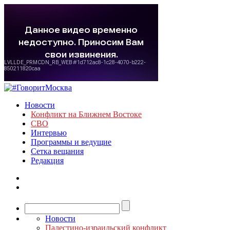
Новости
Конфликт на Ближнем Востоке
СВО
Интервью
Программы и ведущие
Сетка вещания
Редакция
Новости
Палестино-израильский конфликт