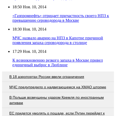
18:50
Ноя. 10, 2014
«Газпромнефть» отрицает причастность своего НПЗ к
превышению сероводорода в Москве
18:30
Ноя. 10, 2014
МЧС назвало аварию на НПЗ в Капотне причиной
появления запаха сероводорода в столице
17:29
Ноя. 10, 2014
К возникновению резкого запаха в Москве привел
единичный выброс в Люблине
В 18 аэропортах России ввели ограничения
МЧС предупредило о надвигающемся на ХМАО шторме
В Польше возмущены ударом Кремля по иностранным
активам
EC придется умолять о пощаде, если Путин перейдет к