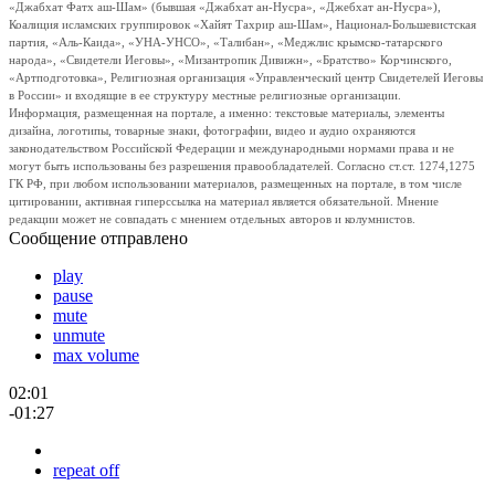
«Джабхат Фатх аш-Шам» (бывшая «Джабхат ан-Нусра», «Джебхат ан-Нусра»),
Коалиция исламских группировок «Хайят Тахрир аш-Шам», Национал-Большевистская
партия, «Аль-Каида», «УНА-УНСО», «Талибан», «Меджлис крымско-татарского
народа», «Свидетели Иеговы», «Мизантропик Дивижн», «Братство» Корчинского,
«Артподготовка», Религиозная организация «Управленческий центр Свидетелей Иеговы
в России» и входящие в ее структуру местные религиозные организации.
Информация, размещенная на портале, а именно: текстовые материалы, элементы
дизайна, логотипы, товарные знаки, фотографии, видео и аудио охраняются
законодательством Российской Федерации и международными нормами права и не
могут быть использованы без разрешения правообладателей. Согласно ст.ст. 1274,1275
ГК РФ, при любом использовании материалов, размещенных на портале, в том числе
цитировании, активная гиперссылка на материал является обязательной. Мнение
редакции может не совпадать с мнением отдельных авторов и колумнистов.
Сообщение отправлено
play
pause
mute
unmute
max volume
02:01
-01:27
repeat off