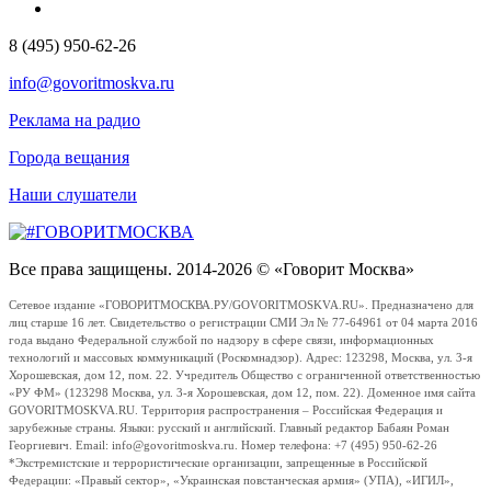
8 (495) 950-62-26
info@govoritmoskva.ru
Реклама на радио
Города вещания
Наши слушатели
Все права защищены. 2014-2026 © «Говорит Москва»
Сетевое издание «ГОВОРИТМОСКВА.РУ/GOVORITMOSKVA.RU». Предназначено для
лиц старше 16 лет. Свидетельство о регистрации СМИ Эл № 77-64961 от 04 марта 2016
года выдано Федеральной службой по надзору в сфере связи, информационных
технологий и массовых коммуникаций (Роскомнадзор). Адрес: 123298, Москва, ул. 3-я
Хорошевская, дом 12, пом. 22. Учредитель Общество с ограниченной ответственностью
«РУ ФМ» (123298 Москва, ул. 3-я Хорошевская, дом 12, пом. 22). Доменное имя сайта
GOVORITMOSKVA.RU. Территория распространения – Российская Федерация и
зарубежные страны. Языки: русский и английский. Главный редактор Бабаян Роман
Георгиевич. Email: info@govoritmoskva.ru. Номер телефона: +7 (495) 950-62-26
*Экстремистские и террористические организации, запрещенные в Российской
Федерации: «Правый сектор», «Украинская повстанческая армия» (УПА), «ИГИЛ»,