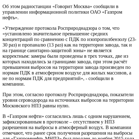
Об этом радиостанции «Говорит Москва» сообщили в
управлении информационной политики ОАО «Газпром
нефть».
«Утверждение протокола Росприроднадзора о том, что
«установлено значительное превышение средних
концентраций по сравнению с ПДК по изопропилбензолу (23-
30 раз) и пропаналю (13 раз) как на территории завода, так и
на границе санитарно-защитной зоны» не является
корректным: замеры были проведены в трех точках, две из
которых находились за границами завода, при этом расчёт
превышения выбросов на территории завода произведен по
нормам ПДК в атмосферном воздухе для жилых массивов, а
не по нормам ПДК для предприятий», - сообщили в
компании.
При этом, согласно протоколу Росприроднадзора, показатели
уровня сероводорода на источниках выбросов на территории
Московского НПЗ равны нулю.
В «Газпром нефти» согласились лишь с одним нарушением,
зафиксированным в протоколе – отсутствием у НПЗ
разрешения на выбросы в атмосферный воздух. В компании
отмечают, что ранее срок получения разрешения на выбросы
для «Газпромнефть-МНПЗ» был продлен до ноября 2015 года