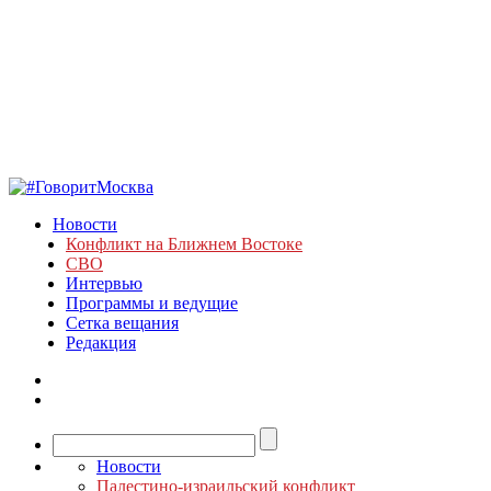
Новости
Конфликт на Ближнем Востоке
СВО
Интервью
Программы и ведущие
Сетка вещания
Редакция
Новости
Палестино-израильский конфликт