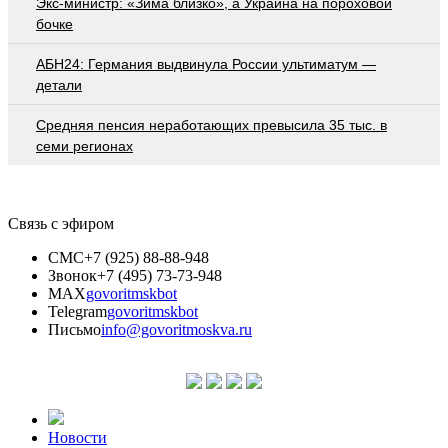
Экс-министр: «Зима близко», а Украина на пороховой
бочке
АБН24: Германия выдвинула России ультиматум —
детали
Средняя пенсия неработающих превысила 35 тыс. в
семи регионах
Связь с эфиром
СМС
+7 (925) 88-88-948
Звонок
+7 (495) 73-73-948
MAX
govoritmskbot
Telegram
govoritmskbot
Письмо
info@govoritmoskva.ru
Новости