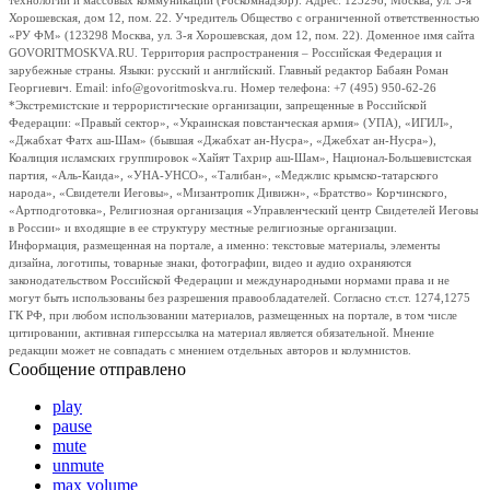
технологий и массовых коммуникаций (Роскомнадзор). Адрес: 123298, Москва, ул. 3-я
Хорошевская, дом 12, пом. 22. Учредитель Общество с ограниченной ответственностью
«РУ ФМ» (123298 Москва, ул. 3-я Хорошевская, дом 12, пом. 22). Доменное имя сайта
GOVORITMOSKVA.RU. Территория распространения – Российская Федерация и
зарубежные страны. Языки: русский и английский. Главный редактор Бабаян Роман
Георгиевич. Email: info@govoritmoskva.ru. Номер телефона: +7 (495) 950-62-26
*Экстремистские и террористические организации, запрещенные в Российской
Федерации: «Правый сектор», «Украинская повстанческая армия» (УПА), «ИГИЛ»,
«Джабхат Фатх аш-Шам» (бывшая «Джабхат ан-Нусра», «Джебхат ан-Нусра»),
Коалиция исламских группировок «Хайят Тахрир аш-Шам», Национал-Большевистская
партия, «Аль-Каида», «УНА-УНСО», «Талибан», «Меджлис крымско-татарского
народа», «Свидетели Иеговы», «Мизантропик Дивижн», «Братство» Корчинского,
«Артподготовка», Религиозная организация «Управленческий центр Свидетелей Иеговы
в России» и входящие в ее структуру местные религиозные организации.
Информация, размещенная на портале, а именно: текстовые материалы, элементы
дизайна, логотипы, товарные знаки, фотографии, видео и аудио охраняются
законодательством Российской Федерации и международными нормами права и не
могут быть использованы без разрешения правообладателей. Согласно ст.ст. 1274,1275
ГК РФ, при любом использовании материалов, размещенных на портале, в том числе
цитировании, активная гиперссылка на материал является обязательной. Мнение
редакции может не совпадать с мнением отдельных авторов и колумнистов.
Сообщение отправлено
play
pause
mute
unmute
max volume