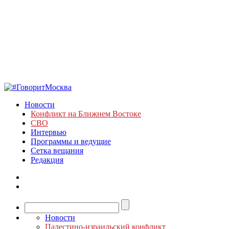
Новости
Конфликт на Ближнем Востоке
СВО
Интервью
Программы и ведущие
Сетка вещания
Редакция
Новости
Палестино-израильский конфликт