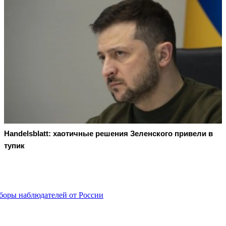
Handelsblatt: хаотичные решения Зеленского привели в
тупик
боры наблюдателей от России