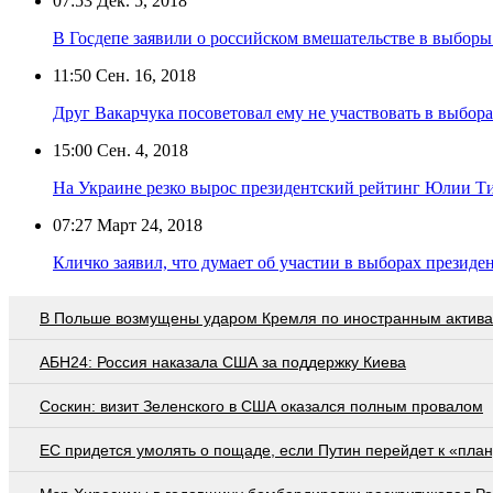
07:53
Дек. 5, 2018
В Госдепе заявили о российском вмешательстве в выбор
11:50
Сен. 16, 2018
Друг Вакарчука посоветовал ему не участвовать в выбор
15:00
Сен. 4, 2018
На Украине резко вырос президентский рейтинг Юлии 
07:27
Март 24, 2018
Кличко заявил, что думает об участии в выборах презид
В Польше возмущены ударом Кремля по иностранным актив
АБН24: Россия наказала США за поддержку Киева
Соскин: визит Зеленского в США оказался полным провалом
EC придется умолять о пощаде, если Путин перейдет к «план