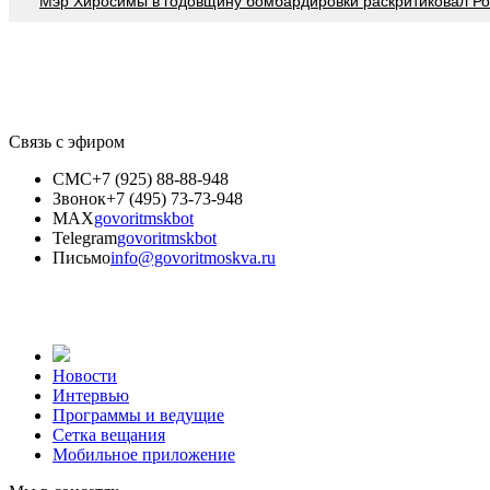
Мэр Хиросимы в годовщину бомбардировки раскритиковал Р
Связь с эфиром
СМС
+7 (925) 88-88-948
Звонок
+7 (495) 73-73-948
MAX
govoritmskbot
Telegram
govoritmskbot
Письмо
info@govoritmoskva.ru
Новости
Интервью
Программы и ведущие
Сетка вещания
Мобильное приложение