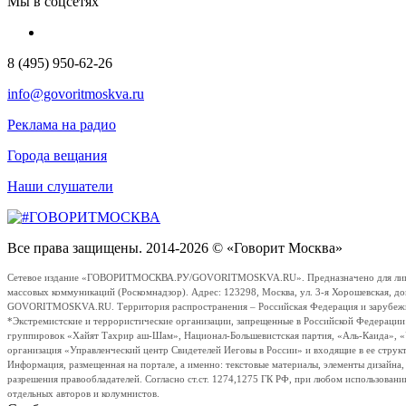
Мы в соцсетях
8 (495) 950-62-26
info@govoritmoskva.ru
Реклама на радио
Города вещания
Наши слушатели
Все права защищены. 2014-2026 © «Говорит Москва»
Сетевое издание «ГОВОРИТМОСКВА.РУ/GOVORITMOSKVA.RU». Предназначено для лиц стар
массовых коммуникаций (Роскомнадзор). Адрес: 123298, Москва, ул. 3-я Хорошевская, д
GOVORITMOSKVA.RU. Территория распространения – Российская Федерация и зарубежные с
*Экстремистские и террористические организации, запрещенные в Российской Федераци
группировок «Хайят Тахрир аш-Шам», Национал-Большевистская партия, «Аль-Каида», 
организация «Управленческий центр Свидетелей Иеговы в России» и входящие в ее струк
Информация, размещенная на портале, а именно: текстовые материалы, элементы дизайна
разрешения правообладателей. Согласно ст.ст. 1274,1275 ГК РФ, при любом использовани
отдельных авторов и колумнистов.