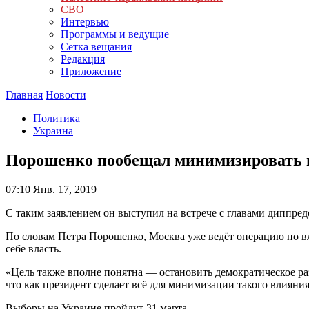
СВО
Интервью
Программы и ведущие
Сетка вещания
Редакция
Приложение
Главная
Новости
Политика
Украина
Порошенко пообещал минимизировать 
07:10
Янв. 17, 2019
С таким заявлением он выступил на встрече с главами диппре
По словам Петра Порошенко, Москва уже ведёт операцию по в
себе власть.
«Цель также вполне понятна — остановить демократическое ра
что как президент сделает всё для минимизации такого влияния
Выборы на Украине пройдут 31 марта.