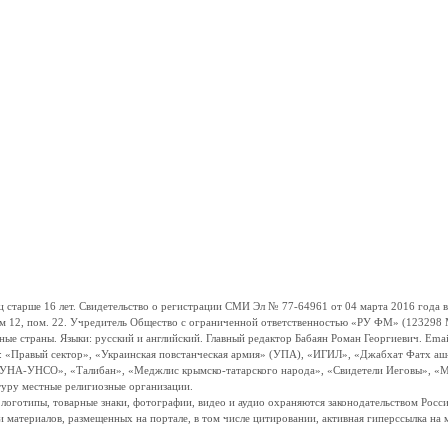
ше 16 лет. Свидетельство о регистрации СМИ Эл № 77-64961 от 04 марта 2016 года вы
ом 12, пом. 22. Учредитель Общество с ограниченной ответственностью «РУ ФМ» (123298 Мо
траны. Языки: русский и английский. Главный редактор Бабаян Роман Георгиевич. Email:
и: «Правый сектор», «Украинская повстанческая армия» (УПА), «ИГИЛ», «Джабхат Фатх а
«УНА-УНСО», «Талибан», «Меджлис крымско-татарского народа», «Свидетели Иеговы», «М
туру местные религиозные организации.
, логотипы, товарные знаки, фотографии, видео и аудио охраняются законодательством Ро
и материалов, размещенных на портале, в том числе цитировании, активная гиперссылка на 