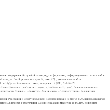
дано Федеральной службой по надзору в сфере связи, информационных технологий и
сква, ул. 3-я Хорошевская, дом 12, пом. 22). Доменное имя сайта
 info@govoritmoskva.ru. Номер телефона: +7 (495) 950-62-26
ш-Шам» (бывшая «Джабхат ан-Нусра», «Джебхат ан-Нусра»), Коалиция исламских
изантропик Дивижн», «Братство» Корчинского, «Артподготовка», Религиозная
ссийской Федерации и международными нормами права и не могут быть использованы без
материал является обязательной. Мнение редакции может не совпадать с мнением