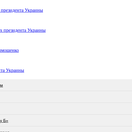
ы президента Украины
ах президента Украины
Тимошенко
ента Украины
ам
у Б»