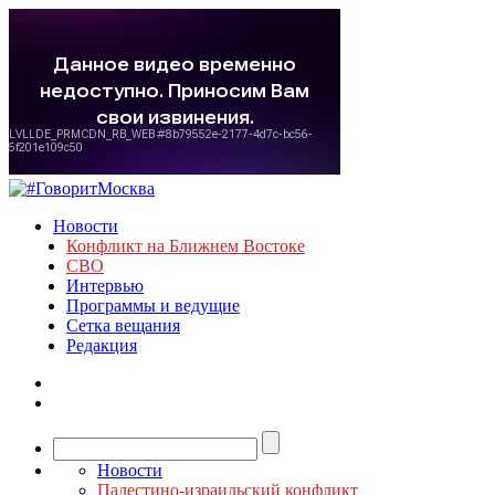
Новости
Конфликт на Ближнем Востоке
СВО
Интервью
Программы и ведущие
Сетка вещания
Редакция
Новости
Палестино-израильский конфликт