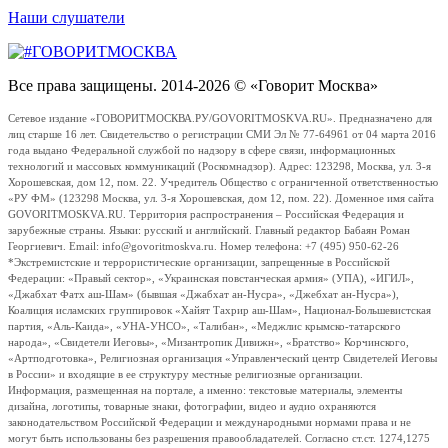
Наши слушатели
Все права защищены. 2014-2026 © «Говорит Москва»
Сетевое издание «ГОВОРИТМОСКВА.РУ/GOVORITMOSKVA.RU». Предназначено для
лиц старше 16 лет. Свидетельство о регистрации СМИ Эл № 77-64961 от 04 марта 2016
года выдано Федеральной службой по надзору в сфере связи, информационных
технологий и массовых коммуникаций (Роскомнадзор). Адрес: 123298, Москва, ул. 3-я
Хорошевская, дом 12, пом. 22. Учредитель Общество с ограниченной ответственностью
«РУ ФМ» (123298 Москва, ул. 3-я Хорошевская, дом 12, пом. 22). Доменное имя сайта
GOVORITMOSKVA.RU. Территория распространения – Российская Федерация и
зарубежные страны. Языки: русский и английский. Главный редактор Бабаян Роман
Георгиевич. Email: info@govoritmoskva.ru. Номер телефона: +7 (495) 950-62-26
*Экстремистские и террористические организации, запрещенные в Российской
Федерации: «Правый сектор», «Украинская повстанческая армия» (УПА), «ИГИЛ»,
«Джабхат Фатх аш-Шам» (бывшая «Джабхат ан-Нусра», «Джебхат ан-Нусра»),
Коалиция исламских группировок «Хайят Тахрир аш-Шам», Национал-Большевистская
партия, «Аль-Каида», «УНА-УНСО», «Талибан», «Меджлис крымско-татарского
народа», «Свидетели Иеговы», «Мизантропик Дивижн», «Братство» Корчинского,
«Артподготовка», Религиозная организация «Управленческий центр Свидетелей Иеговы
в России» и входящие в ее структуру местные религиозные организации.
Информация, размещенная на портале, а именно: текстовые материалы, элементы
дизайна, логотипы, товарные знаки, фотографии, видео и аудио охраняются
законодательством Российской Федерации и международными нормами права и не
могут быть использованы без разрешения правообладателей. Согласно ст.ст. 1274,1275