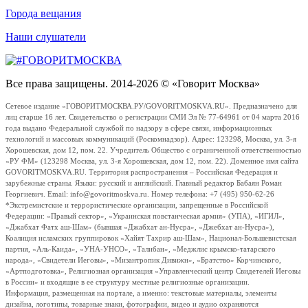
Города вещания
Наши слушатели
Все права защищены. 2014-2026 © «Говорит Москва»
Сетевое издание «ГОВОРИТМОСКВА.РУ/GOVORITMOSKVA.RU». Предназначено для
лиц старше 16 лет. Свидетельство о регистрации СМИ Эл № 77-64961 от 04 марта 2016
года выдано Федеральной службой по надзору в сфере связи, информационных
технологий и массовых коммуникаций (Роскомнадзор). Адрес: 123298, Москва, ул. 3-я
Хорошевская, дом 12, пом. 22. Учредитель Общество с ограниченной ответственностью
«РУ ФМ» (123298 Москва, ул. 3-я Хорошевская, дом 12, пом. 22). Доменное имя сайта
GOVORITMOSKVA.RU. Территория распространения – Российская Федерация и
зарубежные страны. Языки: русский и английский. Главный редактор Бабаян Роман
Георгиевич. Email: info@govoritmoskva.ru. Номер телефона: +7 (495) 950-62-26
*Экстремистские и террористические организации, запрещенные в Российской
Федерации: «Правый сектор», «Украинская повстанческая армия» (УПА), «ИГИЛ»,
«Джабхат Фатх аш-Шам» (бывшая «Джабхат ан-Нусра», «Джебхат ан-Нусра»),
Коалиция исламских группировок «Хайят Тахрир аш-Шам», Национал-Большевистская
партия, «Аль-Каида», «УНА-УНСО», «Талибан», «Меджлис крымско-татарского
народа», «Свидетели Иеговы», «Мизантропик Дивижн», «Братство» Корчинского,
«Артподготовка», Религиозная организация «Управленческий центр Свидетелей Иеговы
в России» и входящие в ее структуру местные религиозные организации.
Информация, размещенная на портале, а именно: текстовые материалы, элементы
дизайна, логотипы, товарные знаки, фотографии, видео и аудио охраняются