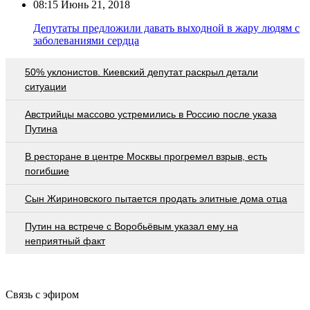
08:15
Июнь 21, 2018
Депутаты предложили давать выходной в жару людям с
заболеваниями сердца
50% уклонистов. Киевский депутат раскрыл детали
ситуации
Австрийцы массово устремились в Россию после указа
Путина
В ресторане в центре Москвы прогремел взрыв, есть
погибшие
Сын Жириновского пытается продать элитные дома отца
Путин на встрече с Воробьёвым указал ему на
неприятный факт
Связь с эфиром