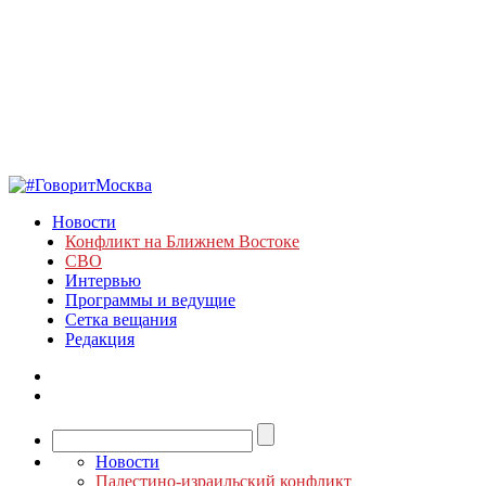
Новости
Конфликт на Ближнем Востоке
СВО
Интервью
Программы и ведущие
Сетка вещания
Редакция
Новости
Палестино-израильский конфликт