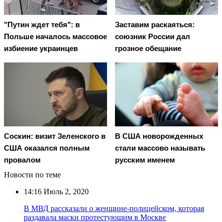
"Путин ждет тебя": в
Заставим раскаяться:
Польше началось массовое
союзник России дал
избиение украинцев
грозное обещание
Соскин: визит Зеленского в
В США новорожденных
США оказался полным
стали массово называть
провалом
русским именем
Новости по теме
14:16
Июль 2, 2020
В МВД рассказали о женщине-полицейском, которая
раздавала маски протестующим в Москве