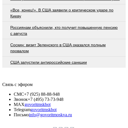
«Все, конец!». В США заявили о критическом ударе по
Киеву
Россиянам объяснили, кто получит повышенную пенсию
с августа
Соскин: визит Зеленского в США оказался полным
провалом
США запустили антироссийские санкции
Связь с эфиром
СМС
+7 (925) 88-88-948
Звонок
+7 (495) 73-73-948
MAX
govoritmskbot
Telegram
govoritmskbot
Письмо
info@govoritmoskva.ru