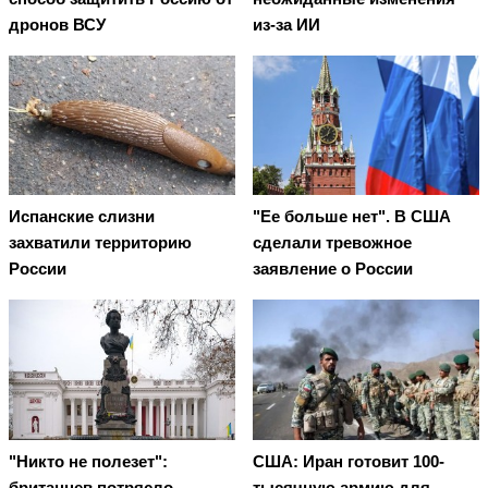
дронов ВСУ
из-за ИИ
Испанские слизни
"Ее больше нет". В США
захватили территорию
сделали тревожное
России
заявление о России
"Никто не полезет":
США: Иран готовит 100-
британцев потрясло
тысячную армию для