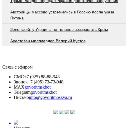
Трамп: Байден передал Украине достаточно вооружения
Австрийцы массово устремились в Россию после указа
Путина
Зеленский: у Украины нет планов возвращать Крым
Арестован миллиардер Валерий Кустов
Связь с эфиром
СМС
+7 (925) 88-88-948
Звонок
+7 (495) 73-73-948
MAX
govoritmskbot
Telegram
govoritmskbot
Письмо
info@govoritmoskva.ru