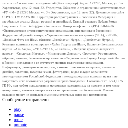
технологий и массовых коммуникаций (Роскомнадзор). Адрес: 123298, Москва, ул. 3-я
Хорошевская, дом 12, пом. 22. Учредитель Общество с ограниченной ответственностью
«РУ ФМ» (123298 Москва, ул. 3-я Хорошевская, дом 12, пом. 22). Доменное имя сайта
GOVORITMOSKVA.RU. Территория распространения – Российская Федерация и
зарубежные страны. Языки: русский и английский. Главный редактор Бабаян Роман
Георгиевич. Email: info@govoritmoskva.ru. Номер телефона: +7 (495) 950-62-26
*Экстремистские и террористические организации, запрещенные в Российской
Федерации: «Правый сектор», «Украинская повстанческая армия» (УПА), «ИГИЛ»,
«Джабхат Фатх аш-Шам» (бывшая «Джабхат ан-Нусра», «Джебхат ан-Нусра»),
Коалиция исламских группировок «Хайят Тахрир аш-Шам», Национал-Большевистская
партия, «Аль-Каида», «УНА-УНСО», «Талибан», «Меджлис крымско-татарского
народа», «Свидетели Иеговы», «Мизантропик Дивижн», «Братство» Корчинского,
«Артподготовка», Религиозная организация «Управленческий центр Свидетелей Иеговы
в России» и входящие в ее структуру местные религиозные организации.
Информация, размещенная на портале, а именно: текстовые материалы, элементы
дизайна, логотипы, товарные знаки, фотографии, видео и аудио охраняются
законодательством Российской Федерации и международными нормами права и не
могут быть использованы без разрешения правообладателей. Согласно ст.ст. 1274,1275
ГК РФ, при любом использовании материалов, размещенных на портале, в том числе
цитировании, активная гиперссылка на материал является обязательной. Мнение
редакции может не совпадать с мнением отдельных авторов и колумнистов.
Сообщение отправлено
play
pause
mute
unmute