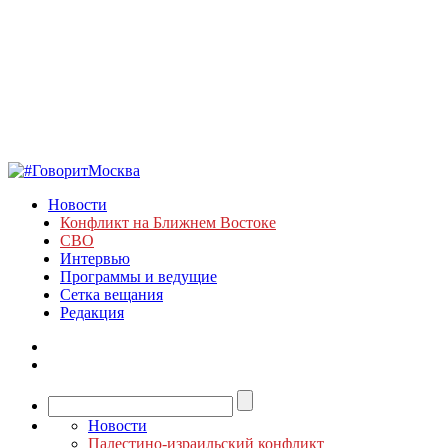
Новости
Конфликт на Ближнем Востоке
СВО
Интервью
Программы и ведущие
Сетка вещания
Редакция
Новости
Палестино-израильский конфликт