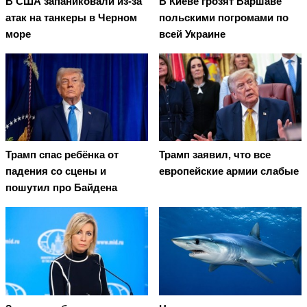
В США запаниковали из-за
В Киеве грозят Варшаве
атак на танкеры в Черном
польскими погромами по
море
всей Украине
Трамп спас ребёнка от
Трамп заявил, что все
падения со сцены и
европейские армии слабые
пошутил про Байдена