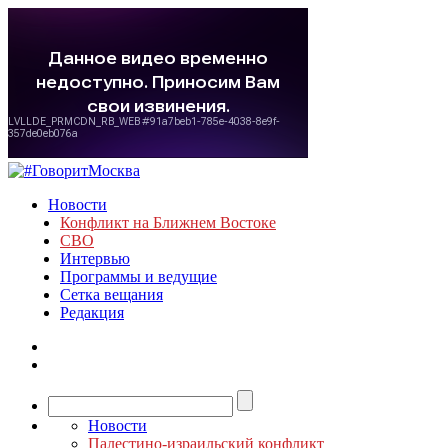
Новости
Конфликт на Ближнем Востоке
СВО
Интервью
Программы и ведущие
Сетка вещания
Редакция
Новости
Палестино-израильский конфликт