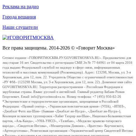
Реклама на радио
Города вещания
Наши слушатели
Все права защищены. 2014-2026 © «Говорит Москва»
Сетевое издание «ГОВОРИТМОСКВА.РУ/GOVORITMOSKVA.RU». Предназначено для
лиц старше 16 лет. Свидетельство о регистрации СМИ Эл № 77-64961 от 04 марта 2016
года выдано Федеральной службой по надзору в сфере связи, информационных
технологий и массовых коммуникаций (Роскомнадзор). Адрес: 123298, Москва, ул. 3-я
Хорошевская, дом 12, пом. 22. Учредитель Общество с ограниченной ответственностью
«РУ ФМ» (123298 Москва, ул. 3-я Хорошевская, дом 12, пом. 22). Доменное имя сайта
GOVORITMOSKVA.RU. Территория распространения – Российская Федерация и
зарубежные страны. Языки: русский и английский. Главный редактор Бабаян Роман
Георгиевич. Email: info@govoritmoskva.ru. Номер телефона: +7 (495) 950-62-26
*Экстремистские и террористические организации, запрещенные в Российской
Федерации: «Правый сектор», «Украинская повстанческая армия» (УПА), «ИГИЛ»,
«Джабхат Фатх аш-Шам» (бывшая «Джабхат ан-Нусра», «Джебхат ан-Нусра»),
Коалиция исламских группировок «Хайят Тахрир аш-Шам», Национал-Большевистская
партия, «Аль-Каида», «УНА-УНСО», «Талибан», «Меджлис крымско-татарского
народа», «Свидетели Иеговы», «Мизантропик Дивижн», «Братство» Корчинского,
«Артподготовка», Религиозная организация «Управленческий центр Свидетелей Иеговы
в России» и входящие в ее структуру местные религиозные организации.