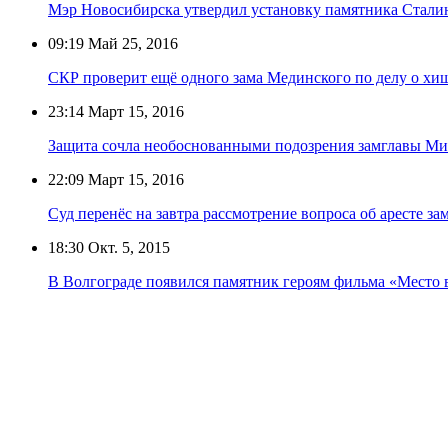
Мэр Новосибирска утвердил установку памятника Стали
09:19
Май 25, 2016
СКР проверит ещё одного зама Мединского по делу о хи
23:14
Март 15, 2016
Защита сочла необоснованными подозрения замглавы Ми
22:09
Март 15, 2016
Суд перенёс на завтра рассмотрение вопроса об аресте з
18:30
Окт. 5, 2015
В Волгограде появился памятник героям фильма «Место 