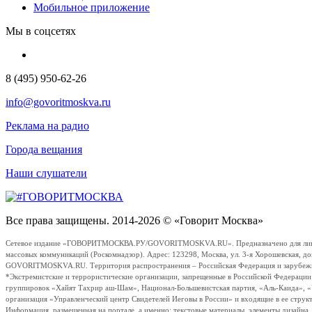
Мобильное приложение
Мы в соцсетях
8 (495) 950-62-26
info@govoritmoskva.ru
Реклама на радио
Города вещания
Наши слушатели
Все права защищены. 2014-2026 © «Говорит Москва»
Сетевое издание «ГОВОРИТМОСКВА.РУ/GOVORITMOSKVA.RU». Предназначено для лиц стар
массовых коммуникаций (Роскомнадзор). Адрес: 123298, Москва, ул. 3-я Хорошевская, д
GOVORITMOSKVA.RU. Территория распространения – Российская Федерация и зарубежные с
*Экстремистские и террористические организации, запрещенные в Российской Федераци
группировок «Хайят Тахрир аш-Шам», Национал-Большевистская партия, «Аль-Каида», 
организация «Управленческий центр Свидетелей Иеговы в России» и входящие в ее струк
Информация, размещенная на портале, а именно: текстовые материалы, элементы дизайна