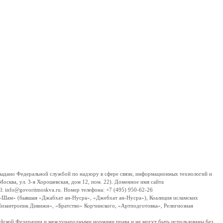
дано Федеральной службой по надзору в сфере связи, информационных технологий и
сква, ул. 3-я Хорошевская, дом 12, пом. 22). Доменное имя сайта
 info@govoritmoskva.ru. Номер телефона: +7 (495) 950-62-26
ш-Шам» (бывшая «Джабхат ан-Нусра», «Джебхат ан-Нусра»), Коалиция исламских
изантропик Дивижн», «Братство» Корчинского, «Артподготовка», Религиозная
ссийской Федерации и международными нормами права и не могут быть использованы без