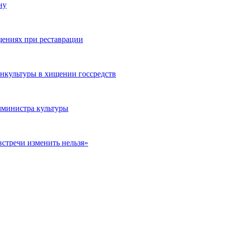
ну
щениях при реставрации
нкультуры в хищении госсредств
амминистра культуры
встречи изменить нельзя»