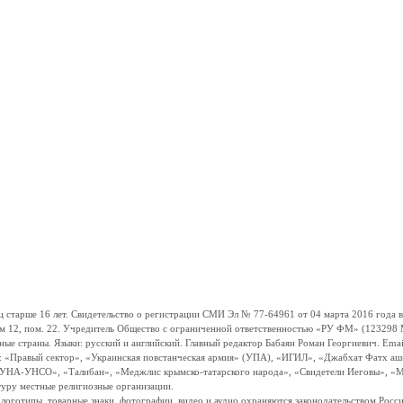
ше 16 лет. Свидетельство о регистрации СМИ Эл № 77-64961 от 04 марта 2016 года вы
ом 12, пом. 22. Учредитель Общество с ограниченной ответственностью «РУ ФМ» (123298 Мо
траны. Языки: русский и английский. Главный редактор Бабаян Роман Георгиевич. Email:
и: «Правый сектор», «Украинская повстанческая армия» (УПА), «ИГИЛ», «Джабхат Фатх а
«УНА-УНСО», «Талибан», «Меджлис крымско-татарского народа», «Свидетели Иеговы», «М
туру местные религиозные организации.
, логотипы, товарные знаки, фотографии, видео и аудио охраняются законодательством Ро