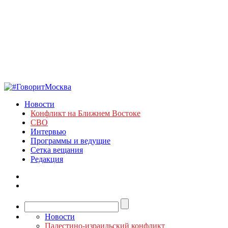
Новости
Конфликт на Ближнем Востоке
СВО
Интервью
Программы и ведущие
Сетка вещания
Редакция
Новости
Палестино-израильский конфликт