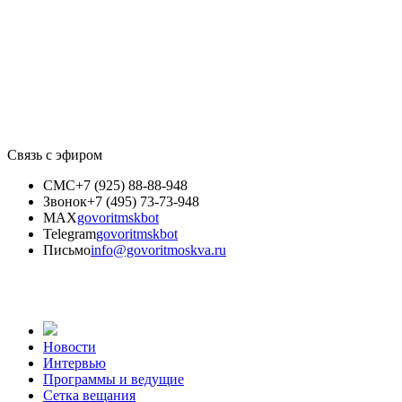
Связь с эфиром
СМС
+7 (925) 88-88-948
Звонок
+7 (495) 73-73-948
MAX
govoritmskbot
Telegram
govoritmskbot
Письмо
info@govoritmoskva.ru
Новости
Интервью
Программы и ведущие
Сетка вещания