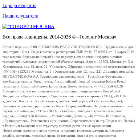
Города вещания
Наши слушатели
Все права защищены. 2014-2026 © «Говорит Москва»
Сетевое издание «ГОВОРИТМОСКВА.РУ/GOVORITMOSKVA.RU». Предназначено для
лиц старше 16 лет. Свидетельство о регистрации СМИ Эл № 77-64961 от 04 марта 2016
года выдано Федеральной службой по надзору в сфере связи, информационных
технологий и массовых коммуникаций (Роскомнадзор). Адрес: 123298, Москва, ул. 3-я
Хорошевская, дом 12, пом. 22. Учредитель Общество с ограниченной ответственностью
«РУ ФМ» (123298 Москва, ул. 3-я Хорошевская, дом 12, пом. 22). Доменное имя сайта
GOVORITMOSKVA.RU. Территория распространения – Российская Федерация и
зарубежные страны. Языки: русский и английский. Главный редактор Бабаян Роман
Георгиевич. Email: info@govoritmoskva.ru. Номер телефона: +7 (495) 950-62-26
*Экстремистские и террористические организации, запрещенные в Российской
Федерации: «Правый сектор», «Украинская повстанческая армия» (УПА), «ИГИЛ»,
«Джабхат Фатх аш-Шам» (бывшая «Джабхат ан-Нусра», «Джебхат ан-Нусра»),
Коалиция исламских группировок «Хайят Тахрир аш-Шам», Национал-Большевистская
партия, «Аль-Каида», «УНА-УНСО», «Талибан», «Меджлис крымско-татарского
народа», «Свидетели Иеговы», «Мизантропик Дивижн», «Братство» Корчинского,
«Артподготовка», Религиозная организация «Управленческий центр Свидетелей Иеговы
в России» и входящие в ее структуру местные религиозные организации.
Информация, размещенная на портале, а именно: текстовые материалы, элементы
дизайна, логотипы, товарные знаки, фотографии, видео и аудио охраняются