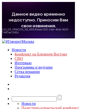
Новости
Конфликт на Ближнем Востоке
СВО
Интервью
Программы и ведущие
Сетка вещания
Редакция
Новости
Палестино-израильский конфликт