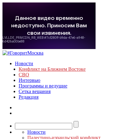
Новости
Конфликт на Ближнем Востоке
СВО
Интервью
Программы и ведущие
Сетка вещания
Редакция
Новости
Палестино-израильский конфликт