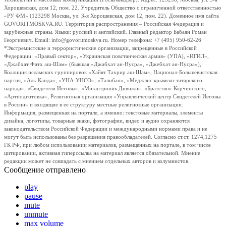
Хорошевская, дом 12, пом. 22. Учредитель Общество с ограниченной ответственностью
«РУ ФМ» (123298 Москва, ул. 3-я Хорошевская, дом 12, пом. 22). Доменное имя сайта
GOVORITMOSKVA.RU. Территория распространения – Российская Федерация и
зарубежные страны. Языки: русский и английский. Главный редактор Бабаян Роман
Георгиевич. Email: info@govoritmoskva.ru. Номер телефона: +7 (495) 950-62-26
*Экстремистские и террористические организации, запрещенные в Российской
Федерации: «Правый сектор», «Украинская повстанческая армия» (УПА), «ИГИЛ»,
«Джабхат Фатх аш-Шам» (бывшая «Джабхат ан-Нусра», «Джебхат ан-Нусра»),
Коалиция исламских группировок «Хайят Тахрир аш-Шам», Национал-Большевистская
партия, «Аль-Каида», «УНА-УНСО», «Талибан», «Меджлис крымско-татарского
народа», «Свидетели Иеговы», «Мизантропик Дивижн», «Братство» Корчинского,
«Артподготовка», Религиозная организация «Управленческий центр Свидетелей Иеговы
в России» и входящие в ее структуру местные религиозные организации.
Информация, размещенная на портале, а именно: текстовые материалы, элементы
дизайна, логотипы, товарные знаки, фотографии, видео и аудио охраняются
законодательством Российской Федерации и международными нормами права и не
могут быть использованы без разрешения правообладателей. Согласно ст.ст. 1274,1275
ГК РФ, при любом использовании материалов, размещенных на портале, в том числе
цитировании, активная гиперссылка на материал является обязательной. Мнение
редакции может не совпадать с мнением отдельных авторов и колумнистов.
Сообщение отправлено
play
pause
mute
unmute
max volume