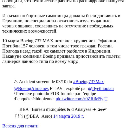
сообщили, что технические работы по расшифровке начнутся
завтра.
Изначально бортовые самописцы должны были доставить в
Германию, но специалисты отказались изучать данные
черных ящиков, сославшись на отсутствие необходимых
технических возможностей.
10 марта Boeing 737 MAX потерпел крушение в Эфиопии.
Погибли 157 человек, в том числе трое граждан России.
Полгода назад такой же самолёт разбился в Индонезии.
Накануне компания Boeing призвала приостановить полёты
лайнеров данного типа по всему миру.
⚠️ Accident survenu le 03/10 du
#Boeing737Max
@BoeingAirplanes
ET-AVJ exploité par
@flyethiopian
/ Première photo du FDR fournie par l’équipe
d’enquête éthiopienne.
pic.twitter.com/z0ZRtM5yjT
— BEA | Bureau d'Enquêtes & d'Analyses ✈️ 🚁🛩
🇫🇷 (@BEA_Aero)
14 марта 2019 г.
Версия для печати