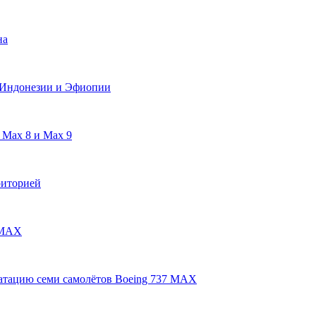
на
в Индонезии и Эфиопии
 Max 8 и Max 9
риторией
7 MAX
уатацию семи самолётов Boeing 737 MAX