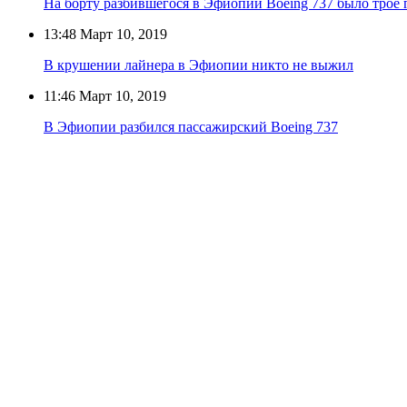
На борту разбившегося в Эфиопии Boeing 737 было трое
13:48
Март 10, 2019
В крушении лайнера в Эфиопии никто не выжил
11:46
Март 10, 2019
В Эфиопии разбился пассажирский Boeing 737