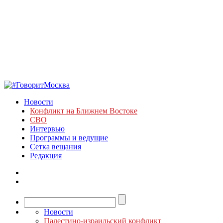
Новости
Конфликт на Ближнем Востоке
СВО
Интервью
Программы и ведущие
Сетка вещания
Редакция
Новости
Палестино-израильский конфликт