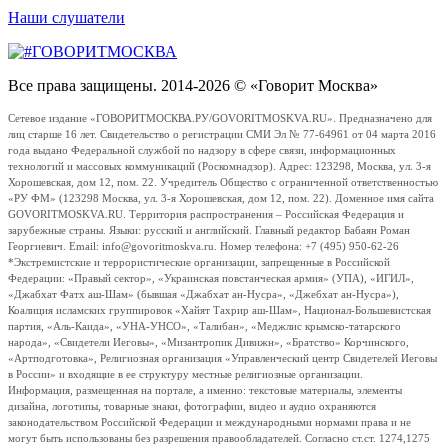
Наши слушатели
Все права защищены. 2014-2026 © «Говорит Москва»
Сетевое издание «ГОВОРИТМОСКВА.РУ/GOVORITMOSKVA.RU». Предназначено для
лиц старше 16 лет. Свидетельство о регистрации СМИ Эл № 77-64961 от 04 марта 2016
года выдано Федеральной службой по надзору в сфере связи, информационных
технологий и массовых коммуникаций (Роскомнадзор). Адрес: 123298, Москва, ул. 3-я
Хорошевская, дом 12, пом. 22. Учредитель Общество с ограниченной ответственностью
«РУ ФМ» (123298 Москва, ул. 3-я Хорошевская, дом 12, пом. 22). Доменное имя сайта
GOVORITMOSKVA.RU. Территория распространения – Российская Федерация и
зарубежные страны. Языки: русский и английский. Главный редактор Бабаян Роман
Георгиевич. Email: info@govoritmoskva.ru. Номер телефона: +7 (495) 950-62-26
*Экстремистские и террористические организации, запрещенные в Российской
Федерации: «Правый сектор», «Украинская повстанческая армия» (УПА), «ИГИЛ»,
«Джабхат Фатх аш-Шам» (бывшая «Джабхат ан-Нусра», «Джебхат ан-Нусра»),
Коалиция исламских группировок «Хайят Тахрир аш-Шам», Национал-Большевистская
партия, «Аль-Каида», «УНА-УНСО», «Талибан», «Меджлис крымско-татарского
народа», «Свидетели Иеговы», «Мизантропик Дивижн», «Братство» Корчинского,
«Артподготовка», Религиозная организация «Управленческий центр Свидетелей Иеговы
в России» и входящие в ее структуру местные религиозные организации.
Информация, размещенная на портале, а именно: текстовые материалы, элементы
дизайна, логотипы, товарные знаки, фотографии, видео и аудио охраняются
законодательством Российской Федерации и международными нормами права и не
могут быть использованы без разрешения правообладателей. Согласно ст.ст. 1274,1275