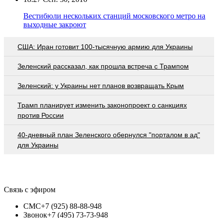
Вестибюли нескольких станций московского метро на
выходные закроют
США: Иран готовит 100-тысячную армию для Украины
Зеленский рассказал, как прошла встреча с Трампом
Зеленский: у Украины нет планов возвращать Крым
Трамп планирует изменить законопроект о санкциях
против России
40-дневный план Зеленского обернулся "порталом в ад"
для Украины
Связь с эфиром
СМС
+7 (925) 88-88-948
Звонок
+7 (495) 73-73-948