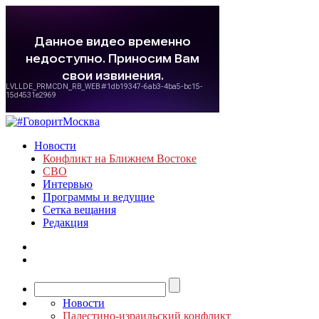
Новости
Конфликт на Ближнем Востоке
СВО
Интервью
Программы и ведущие
Сетка вещания
Редакция
Новости
Палестино-израильский конфликт