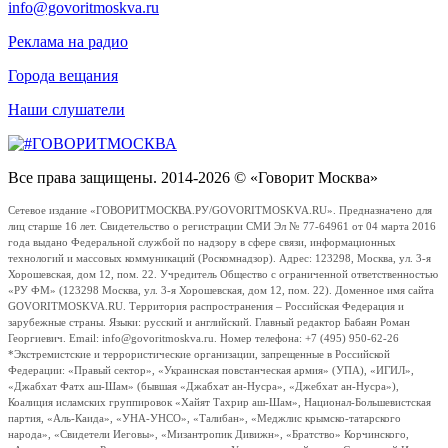
info@govoritmoskva.ru
Реклама на радио
Города вещания
Наши слушатели
Все права защищены. 2014-2026 © «Говорит Москва»
Сетевое издание «ГОВОРИТМОСКВА.РУ/GOVORITMOSKVA.RU». Предназначено для
лиц старше 16 лет. Свидетельство о регистрации СМИ Эл № 77-64961 от 04 марта 2016
года выдано Федеральной службой по надзору в сфере связи, информационных
технологий и массовых коммуникаций (Роскомнадзор). Адрес: 123298, Москва, ул. 3-я
Хорошевская, дом 12, пом. 22. Учредитель Общество с ограниченной ответственностью
«РУ ФМ» (123298 Москва, ул. 3-я Хорошевская, дом 12, пом. 22). Доменное имя сайта
GOVORITMOSKVA.RU. Территория распространения – Российская Федерация и
зарубежные страны. Языки: русский и английский. Главный редактор Бабаян Роман
Георгиевич. Email: info@govoritmoskva.ru. Номер телефона: +7 (495) 950-62-26
*Экстремистские и террористические организации, запрещенные в Российской
Федерации: «Правый сектор», «Украинская повстанческая армия» (УПА), «ИГИЛ»,
«Джабхат Фатх аш-Шам» (бывшая «Джабхат ан-Нусра», «Джебхат ан-Нусра»),
Коалиция исламских группировок «Хайят Тахрир аш-Шам», Национал-Большевистская
партия, «Аль-Каида», «УНА-УНСО», «Талибан», «Меджлис крымско-татарского
народа», «Свидетели Иеговы», «Мизантропик Дивижн», «Братство» Корчинского,