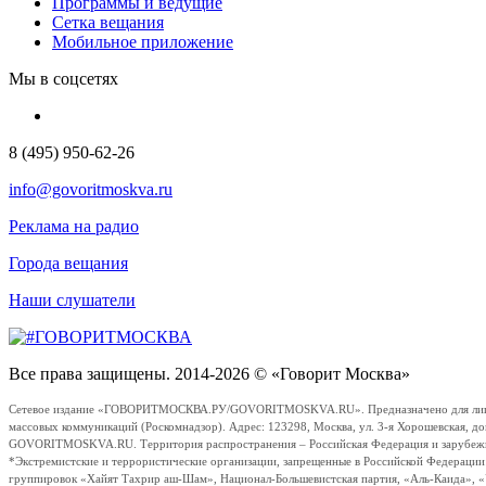
Программы и ведущие
Сетка вещания
Мобильное приложение
Мы в соцсетях
8 (495) 950-62-26
info@govoritmoskva.ru
Реклама на радио
Города вещания
Наши слушатели
Все права защищены. 2014-2026 © «Говорит Москва»
Сетевое издание «ГОВОРИТМОСКВА.РУ/GOVORITMOSKVA.RU». Предназначено для лиц стар
массовых коммуникаций (Роскомнадзор). Адрес: 123298, Москва, ул. 3-я Хорошевская, д
GOVORITMOSKVA.RU. Территория распространения – Российская Федерация и зарубежные с
*Экстремистские и террористические организации, запрещенные в Российской Федераци
группировок «Хайят Тахрир аш-Шам», Национал-Большевистская партия, «Аль-Каида», 