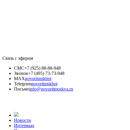
Связь с эфиром
СМС
+7 (925) 88-88-948
Звонок
+7 (495) 73-73-948
MAX
govoritmskbot
Telegram
govoritmskbot
Письмо
info@govoritmoskva.ru
Новости
Интервью