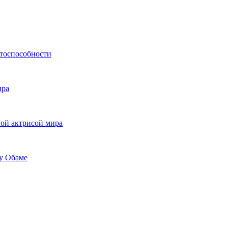
нтоспособности
ира
ной актрисой мира
ку Обаме