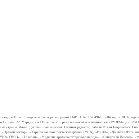
ше 16 лет. Свидетельство о регистрации СМИ Эл № 77-64961 от 04 марта 2016 года вы
ом 12, пом. 22. Учредитель Общество с ограниченной ответственностью «РУ ФМ» (123298 Мо
траны. Языки: русский и английский. Главный редактор Бабаян Роман Георгиевич. Email:
и: «Правый сектор», «Украинская повстанческая армия» (УПА), «ИГИЛ», «Джабхат Фатх а
«УНА-УНСО», «Талибан», «Меджлис крымско-татарского народа», «Свидетели Иеговы», «М