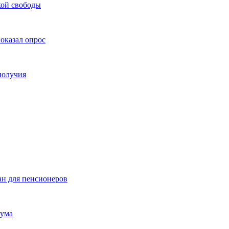
кой свободы
показал опрос
получия
ан для пенсионеров
мума