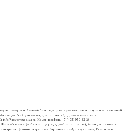
дано Федеральной службой по надзору в сфере связи, информационных технологий и
сква, ул. 3-я Хорошевская, дом 12, пом. 22). Доменное имя сайта
 info@govoritmoskva.ru. Номер телефона: +7 (495) 950-62-26
ш-Шам» (бывшая «Джабхат ан-Нусра», «Джебхат ан-Нусра»), Коалиция исламских
изантропик Дивижн», «Братство» Корчинского, «Артподготовка», Религиозная