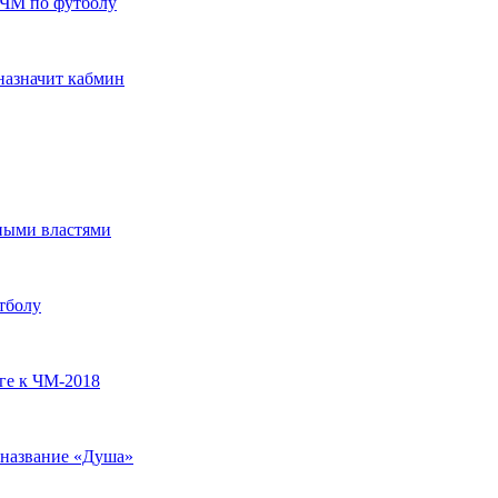
 ЧМ по футболу
назначит кабмин
ными властями
тболу
ге к ЧМ-2018
 название «Душа»