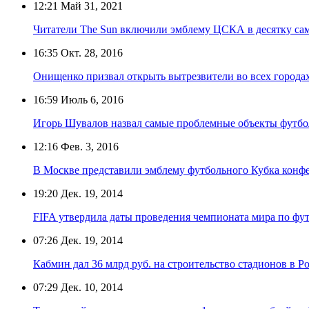
12:21
Май 31, 2021
Читатели The Sun включили эмблему ЦСКА в десятку са
16:35
Окт. 28, 2016
Онищенко призвал открыть вытрезвители во всех города
16:59
Июль 6, 2016
Игорь Шувалов назвал самые проблемные объекты футб
12:16
Фев. 3, 2016
В Москве представили эмблему футбольного Кубка конфе
19:20
Дек. 19, 2014
FIFA утвердила даты проведения чемпионата мира по фут
07:26
Дек. 19, 2014
Кабмин дал 36 млрд руб. на строительство стадионов в Р
07:29
Дек. 10, 2014