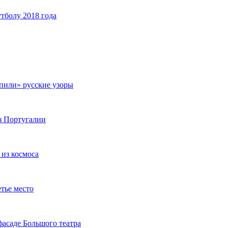
тболу 2018 года
пили» русские узоры
з Португалии
 из космоса
етье место
асаде Большого театра