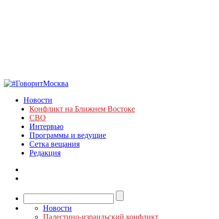
Новости
Конфликт на Ближнем Востоке
СВО
Интервью
Программы и ведущие
Сетка вещания
Редакция
Новости
Палестино-израильский конфликт