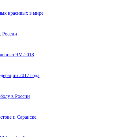
мых красивых в мире
х России
ольного ЧМ-2018
дераций 2017 года
болу в России
остове и Саранске