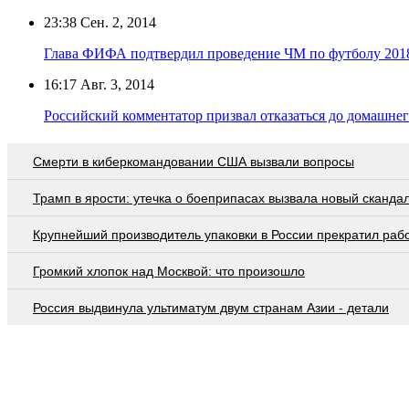
23:38
Сен. 2, 2014
Глава ФИФА подтвердил проведение ЧМ по футболу 2018
16:17
Авг. 3, 2014
Российский комментатор призвал отказаться до домашне
Смерти в киберкомандовании США вызвали вопросы
Трамп в ярости: утечка о боеприпасах вызвала новый сканда
Крупнейший производитель упаковки в России прекратил раб
Громкий хлопок над Москвой: что произошло
Россия выдвинула ультиматум двум странам Азии - детали