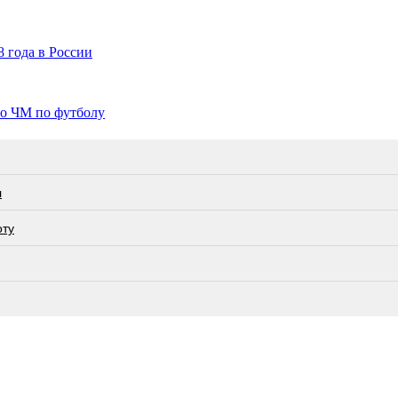
 года в России
го ЧМ по футболу
л
оту