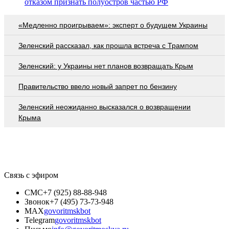
отказом признать полуостров частью РФ
«Медленно проигрываем»: эксперт о будущем Украины
Зеленский рассказал, как прошла встреча с Трампом
Зеленский: у Украины нет планов возвращать Крым
Правительство ввело новый запрет по бензину
Зеленский неожиданно высказался о возвращении
Крыма
Связь с эфиром
СМС
+7 (925) 88-88-948
Звонок
+7 (495) 73-73-948
MAX
govoritmskbot
Telegram
govoritmskbot