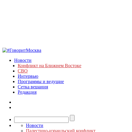
Новости
Конфликт на Ближнем Востоке
СВО
Интервью
Программы и ведущие
Сетка вещания
Редакция
Новости
Палестино-израильский конфликт