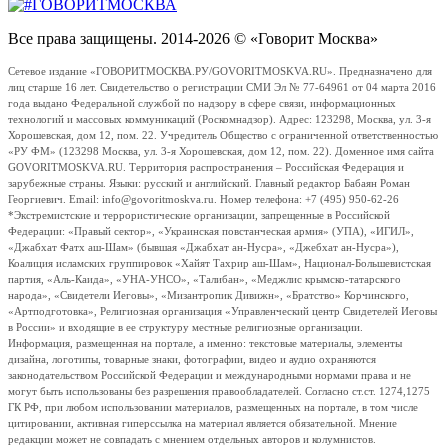
Все права защищены. 2014-2026 © «Говорит Москва»
Сетевое издание «ГОВОРИТМОСКВА.РУ/GOVORITMOSKVA.RU». Предназначено для
лиц старше 16 лет. Свидетельство о регистрации СМИ Эл № 77-64961 от 04 марта 2016
года выдано Федеральной службой по надзору в сфере связи, информационных
технологий и массовых коммуникаций (Роскомнадзор). Адрес: 123298, Москва, ул. 3-я
Хорошевская, дом 12, пом. 22. Учредитель Общество с ограниченной ответственностью
«РУ ФМ» (123298 Москва, ул. 3-я Хорошевская, дом 12, пом. 22). Доменное имя сайта
GOVORITMOSKVA.RU. Территория распространения – Российская Федерация и
зарубежные страны. Языки: русский и английский. Главный редактор Бабаян Роман
Георгиевич. Email: info@govoritmoskva.ru. Номер телефона: +7 (495) 950-62-26
*Экстремистские и террористические организации, запрещенные в Российской
Федерации: «Правый сектор», «Украинская повстанческая армия» (УПА), «ИГИЛ»,
«Джабхат Фатх аш-Шам» (бывшая «Джабхат ан-Нусра», «Джебхат ан-Нусра»),
Коалиция исламских группировок «Хайят Тахрир аш-Шам», Национал-Большевистская
партия, «Аль-Каида», «УНА-УНСО», «Талибан», «Меджлис крымско-татарского
народа», «Свидетели Иеговы», «Мизантропик Дивижн», «Братство» Корчинского,
«Артподготовка», Религиозная организация «Управленческий центр Свидетелей Иеговы
в России» и входящие в ее структуру местные религиозные организации.
Информация, размещенная на портале, а именно: текстовые материалы, элементы
дизайна, логотипы, товарные знаки, фотографии, видео и аудио охраняются
законодательством Российской Федерации и международными нормами права и не
могут быть использованы без разрешения правообладателей. Согласно ст.ст. 1274,1275
ГК РФ, при любом использовании материалов, размещенных на портале, в том числе
цитировании, активная гиперссылка на материал является обязательной. Мнение
редакции может не совпадать с мнением отдельных авторов и колумнистов.