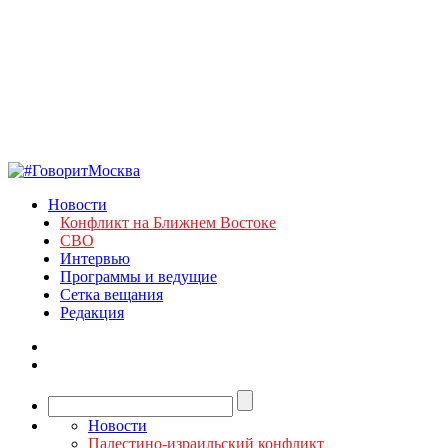
Новости
Конфликт на Ближнем Востоке
СВО
Интервью
Программы и ведущие
Сетка вещания
Редакция
Новости
Палестино-израильский конфликт