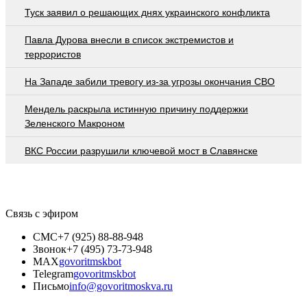
Туск заявил о решающих днях украинского конфликта
Павла Дурова внесли в список экстремистов и
террористов
На Западе забили тревогу из-за угрозы окончания СВО
Мендель раскрыла истинную причину поддержки
Зеленского Макроном
ВКС России разрушили ключевой мост в Славянске
Связь с эфиром
СМС
+7 (925) 88-88-948
Звонок
+7 (495) 73-73-948
MAX
govoritmskbot
Telegram
govoritmskbot
Письмо
info@govoritmoskva.ru