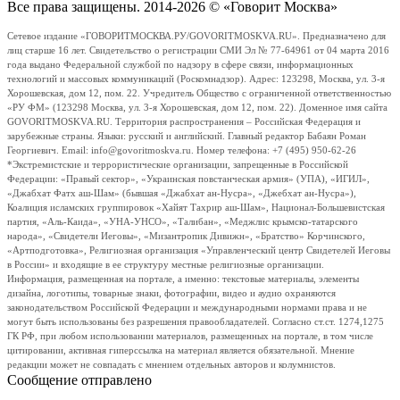
Все права защищены. 2014-2026 © «Говорит Москва»
Сетевое издание «ГОВОРИТМОСКВА.РУ/GOVORITMOSKVA.RU». Предназначено для
лиц старше 16 лет. Свидетельство о регистрации СМИ Эл № 77-64961 от 04 марта 2016
года выдано Федеральной службой по надзору в сфере связи, информационных
технологий и массовых коммуникаций (Роскомнадзор). Адрес: 123298, Москва, ул. 3-я
Хорошевская, дом 12, пом. 22. Учредитель Общество с ограниченной ответственностью
«РУ ФМ» (123298 Москва, ул. 3-я Хорошевская, дом 12, пом. 22). Доменное имя сайта
GOVORITMOSKVA.RU. Территория распространения – Российская Федерация и
зарубежные страны. Языки: русский и английский. Главный редактор Бабаян Роман
Георгиевич. Email: info@govoritmoskva.ru. Номер телефона: +7 (495) 950-62-26
*Экстремистские и террористические организации, запрещенные в Российской
Федерации: «Правый сектор», «Украинская повстанческая армия» (УПА), «ИГИЛ»,
«Джабхат Фатх аш-Шам» (бывшая «Джабхат ан-Нусра», «Джебхат ан-Нусра»),
Коалиция исламских группировок «Хайят Тахрир аш-Шам», Национал-Большевистская
партия, «Аль-Каида», «УНА-УНСО», «Талибан», «Меджлис крымско-татарского
народа», «Свидетели Иеговы», «Мизантропик Дивижн», «Братство» Корчинского,
«Артподготовка», Религиозная организация «Управленческий центр Свидетелей Иеговы
в России» и входящие в ее структуру местные религиозные организации.
Информация, размещенная на портале, а именно: текстовые материалы, элементы
дизайна, логотипы, товарные знаки, фотографии, видео и аудио охраняются
законодательством Российской Федерации и международными нормами права и не
могут быть использованы без разрешения правообладателей. Согласно ст.ст. 1274,1275
ГК РФ, при любом использовании материалов, размещенных на портале, в том числе
цитировании, активная гиперссылка на материал является обязательной. Мнение
редакции может не совпадать с мнением отдельных авторов и колумнистов.
Сообщение отправлено