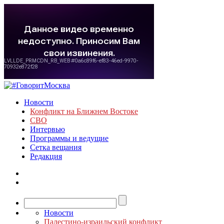
Новости
Конфликт на Ближнем Востоке
СВО
Интервью
Программы и ведущие
Сетка вещания
Редакция
Новости
Палестино-израильский конфликт