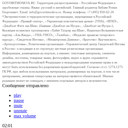
GOVORITMOSKVA.RU. Территория распространения – Российская Федерация и
зарубежные страны. Языки: русский и английский. Главный редактор Бабаян Роман
Георгиевич. Email: info@govoritmoskva.ru. Номер телефона: +7 (495) 950-62-26
*Экстремистские и террористические организации, запрещенные в Российской
Федерации: «Правый сектор», «Украинская повстанческая армия» (УПА), «ИГИЛ»,
«Джабхат Фатх аш-Шам» (бывшая «Джабхат ан-Нусра», «Джебхат ан-Нусра»),
Коалиция исламских группировок «Хайят Тахрир аш-Шам», Национал-Большевистская
партия, «Аль-Каида», «УНА-УНСО», «Талибан», «Меджлис крымско-татарского
народа», «Свидетели Иеговы», «Мизантропик Дивижн», «Братство» Корчинского,
«Артподготовка», Религиозная организация «Управленческий центр Свидетелей Иеговы
в России» и входящие в ее структуру местные религиозные организации.
Информация, размещенная на портале, а именно: текстовые материалы, элементы
дизайна, логотипы, товарные знаки, фотографии, видео и аудио охраняются
законодательством Российской Федерации и международными нормами права и не
могут быть использованы без разрешения правообладателей. Согласно ст.ст. 1274,1275
ГК РФ, при любом использовании материалов, размещенных на портале, в том числе
цитировании, активная гиперссылка на материал является обязательной. Мнение
редакции может не совпадать с мнением отдельных авторов и колумнистов.
Сообщение отправлено
play
pause
mute
unmute
max volume
02:01