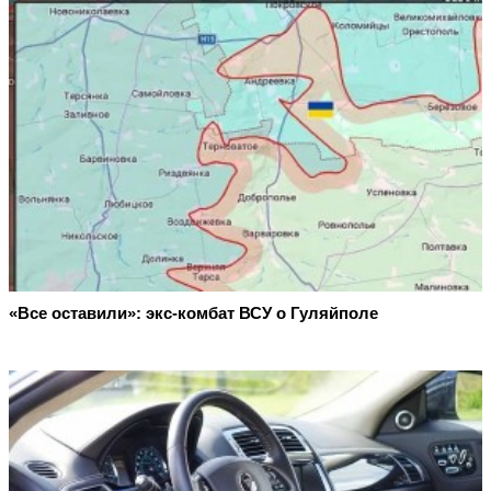
«Все оставили»: экс-комбат ВСУ о Гуляйполе