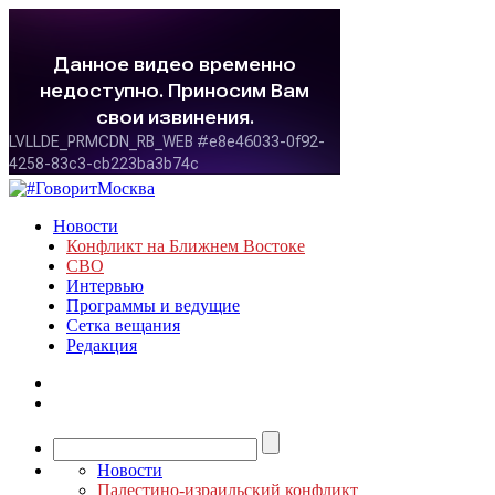
Новости
Конфликт на Ближнем Востоке
СВО
Интервью
Программы и ведущие
Сетка вещания
Редакция
Новости
Палестино-израильский конфликт