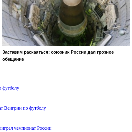
Заставим раскаяться: союзник России дал грозное
обещание
о футболу
т Венгрии по футболу
ыиграл чемпионат России