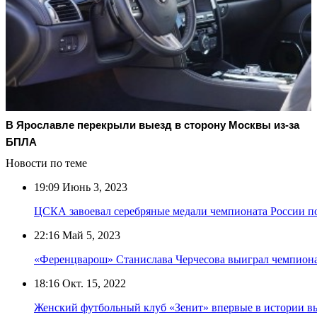
В Ярославле перекрыли выезд в сторону Москвы из-за
БПЛА
Новости по теме
19:09
Июнь 3, 2023
ЦСКА завоевал серебряные медали чемпионата России п
22:16
Май 5, 2023
«Ференцварош» Станислава Черчесова выиграл чемпиона
18:16
Окт. 15, 2022
Женский футбольный клуб «Зенит» впервые в истории в