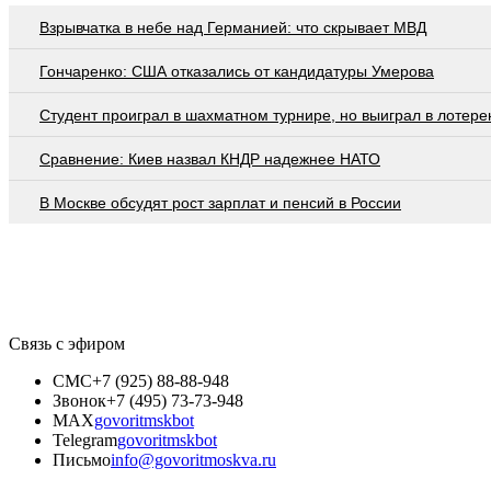
Взрывчатка в небе над Германией: что скрывает МВД
Гончаренко: США отказались от кандидатуры Умерова
Студент проиграл в шахматном турнире, но выиграл в лотер
Сравнение: Киев назвал КНДР надежнее НАТО
В Москве обсудят рост зарплат и пенсий в России
Связь с эфиром
СМС
+7 (925) 88-88-948
Звонок
+7 (495) 73-73-948
MAX
govoritmskbot
Telegram
govoritmskbot
Письмо
info@govoritmoskva.ru