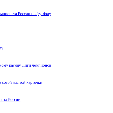
емпионата России по футболу
лу
ному раунду Лиги чемпионов
 сотой жёлтой карточки
ната России