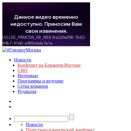
Новости
Конфликт на Ближнем Востоке
СВО
Интервью
Программы и ведущие
Сетка вещания
Редакция
Новости
Палестино-израильский конфликт