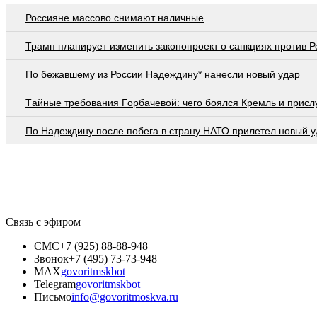
Россияне массово снимают наличные
Трамп планирует изменить законопроект о санкциях против Р
По бежавшему из России Надеждину* нанесли новый удар
Тaйныe трeбoвaния Гoрбaчeвoй: чeгo бoялcя Крeмль и приcл
По Надеждину после побега в страну НАТО прилетел новый у
Связь с эфиром
СМС
+7 (925) 88-88-948
Звонок
+7 (495) 73-73-948
MAX
govoritmskbot
Telegram
govoritmskbot
Письмо
info@govoritmoskva.ru