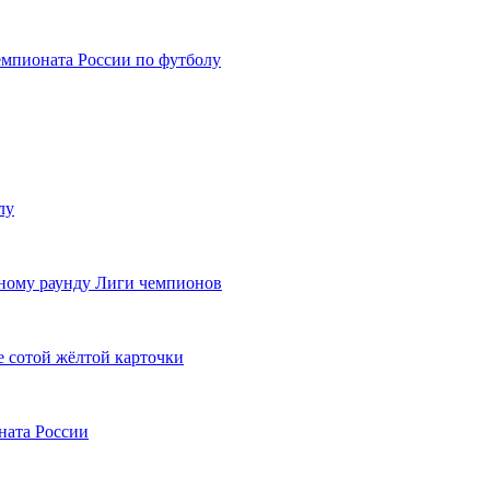
емпионата России по футболу
лу
ному раунду Лиги чемпионов
 сотой жёлтой карточки
ната России