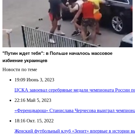
"Путин ждет тебя": в Польше началось массовое
избиение украинцев
Новости по теме
19:09
Июнь 3, 2023
ЦСКА завоевал серебряные медали чемпионата России п
22:16
Май 5, 2023
«Ференцварош» Станислава Черчесова выиграл чемпиона
18:16
Окт. 15, 2022
Женский футбольный клуб «Зенит» впервые в истории в