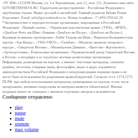
«РУ ФМ» (123298 Москва, ул. 3-я Хорошевская, дом 12, пом. 22). Доменное имя сайта
GOVORITMOSKVA.RU. Территория распространения – Российская Федерация и
зарубежные страны. Языки: русский и английский. Главный редактор Бабаян Роман
Георгиевич. Email: info@govoritmoskva.ru. Номер телефона: +7 (495) 950-62-26
*Экстремистские и террористические организации, запрещенные в Российской
Федерации: «Правый сектор», «Украинская повстанческая армия» (УПА), «ИГИЛ»,
«Джабхат Фатх аш-Шам» (бывшая «Джабхат ан-Нусра», «Джебхат ан-Нусра»),
Коалиция исламских группировок «Хайят Тахрир аш-Шам», Национал-Большевистская
партия, «Аль-Каида», «УНА-УНСО», «Талибан», «Меджлис крымско-татарского
народа», «Свидетели Иеговы», «Мизантропик Дивижн», «Братство» Корчинского,
«Артподготовка», Религиозная организация «Управленческий центр Свидетелей Иеговы
в России» и входящие в ее структуру местные религиозные организации.
Информация, размещенная на портале, а именно: текстовые материалы, элементы
дизайна, логотипы, товарные знаки, фотографии, видео и аудио охраняются
законодательством Российской Федерации и международными нормами права и не
могут быть использованы без разрешения правообладателей. Согласно ст.ст. 1274,1275
ГК РФ, при любом использовании материалов, размещенных на портале, в том числе
цитировании, активная гиперссылка на материал является обязательной. Мнение
редакции может не совпадать с мнением отдельных авторов и колумнистов.
Сообщение отправлено
play
pause
mute
unmute
max volume