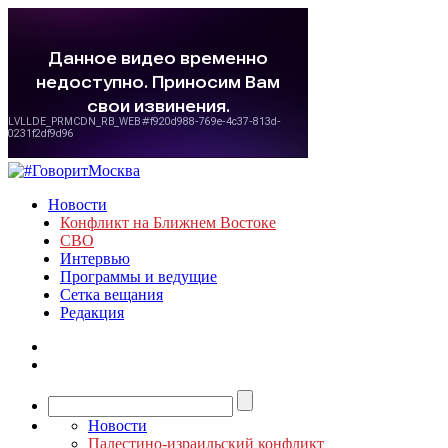
Новости
Конфликт на Ближнем Востоке
СВО
Интервью
Программы и ведущие
Сетка вещания
Редакция
Новости
Палестино-израильский конфликт