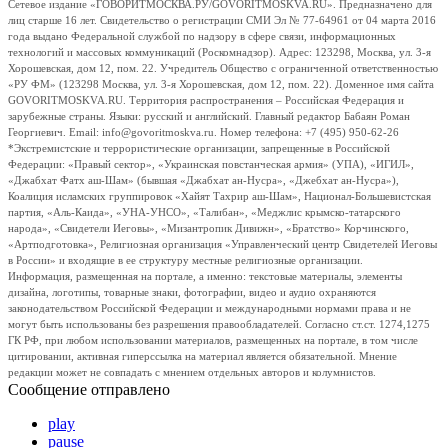
Сетевое издание «ГОВОРИТМОСКВА.РУ/GOVORITMOSKVA.RU». Предназначено для
лиц старше 16 лет. Свидетельство о регистрации СМИ Эл № 77-64961 от 04 марта 2016
года выдано Федеральной службой по надзору в сфере связи, информационных
технологий и массовых коммуникаций (Роскомнадзор). Адрес: 123298, Москва, ул. 3-я
Хорошевская, дом 12, пом. 22. Учредитель Общество с ограниченной ответственностью
«РУ ФМ» (123298 Москва, ул. 3-я Хорошевская, дом 12, пом. 22). Доменное имя сайта
GOVORITMOSKVA.RU. Территория распространения – Российская Федерация и
зарубежные страны. Языки: русский и английский. Главный редактор Бабаян Роман
Георгиевич. Email: info@govoritmoskva.ru. Номер телефона: +7 (495) 950-62-26
*Экстремистские и террористические организации, запрещенные в Российской
Федерации: «Правый сектор», «Украинская повстанческая армия» (УПА), «ИГИЛ»,
«Джабхат Фатх аш-Шам» (бывшая «Джабхат ан-Нусра», «Джебхат ан-Нусра»),
Коалиция исламских группировок «Хайят Тахрир аш-Шам», Национал-Большевистская
партия, «Аль-Каида», «УНА-УНСО», «Талибан», «Меджлис крымско-татарского
народа», «Свидетели Иеговы», «Мизантропик Дивижн», «Братство» Корчинского,
«Артподготовка», Религиозная организация «Управленческий центр Свидетелей Иеговы
в России» и входящие в ее структуру местные религиозные организации.
Информация, размещенная на портале, а именно: текстовые материалы, элементы
дизайна, логотипы, товарные знаки, фотографии, видео и аудио охраняются
законодательством Российской Федерации и международными нормами права и не
могут быть использованы без разрешения правообладателей. Согласно ст.ст. 1274,1275
ГК РФ, при любом использовании материалов, размещенных на портале, в том числе
цитировании, активная гиперссылка на материал является обязательной. Мнение
редакции может не совпадать с мнением отдельных авторов и колумнистов.
Сообщение отправлено
play
pause