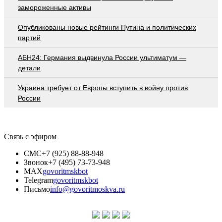
замороженные активы
Опубликованы новые рейтинги Путина и политических
партий
АБН24: Германия выдвинула России ультиматум —
детали
Украина требует от Европы вступить в войну против
России
Связь с эфиром
СМС
+7 (925) 88-88-948
Звонок
+7 (495) 73-73-948
MAX
govoritmskbot
Telegram
govoritmskbot
Письмо
info@govoritmoskva.ru