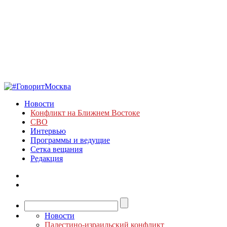
Новости
Конфликт на Ближнем Востоке
СВО
Интервью
Программы и ведущие
Сетка вещания
Редакция
Новости
Палестино-израильский конфликт