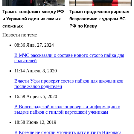
Трамп: конфликт между РФ
Трамп продемонстрировал
и Украиной один из самых
безразличие к ударам ВС
сложных
РФ по Киеву
Новости по теме
08:36
Янв. 27, 2024
В МЧС рассказали о составе нового сухого пайка для
спасателей
11:14
Апрель 8, 2020
Власти Уфы проверят состав пайков для школьников
после жалоб родителей
16:58
Апрель 5, 2020
В Волгоградской школе опровергли информацию о
выдаче пайков с гнилой картошкой ученикам
18:58
Июнь 12, 2019
В Кремле не смогли уточнить дату визита Николаса