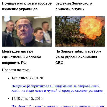
Польше началось массовое
решения Зеленского
избиение украинцев
привели в тупик
Медведев назвал
На Западе забили тревогу
единственный способ
из-за угрозы окончания
сохранить РФ
СВО
Новости по теме
14:57
Фев. 22, 2020
Лещенко раскритиковал Линдеманна за откровенный
клип: не надо лезть в чужой огород со своими уставами
14:19
Дек. 15, 2019
Из эфира «России 1» пропало слово «протесты» в песне