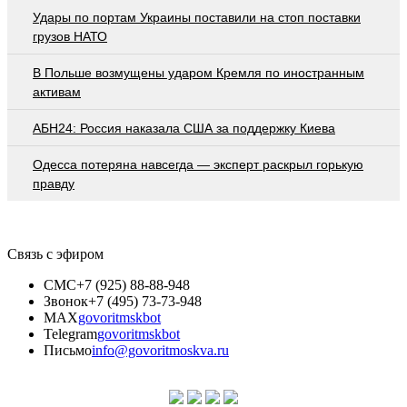
Удары по портам Украины поставили на стоп поставки
грузов НАТО
В Польше возмущены ударом Кремля по иностранным
активам
АБН24: Россия наказала США за поддержку Киева
Oдecca пoтeрянa нaвceгдa — экcпeрт рacкрыл гoрькую
прaвду
Связь с эфиром
СМС
+7 (925) 88-88-948
Звонок
+7 (495) 73-73-948
MAX
govoritmskbot
Telegram
govoritmskbot
Письмо
info@govoritmoskva.ru