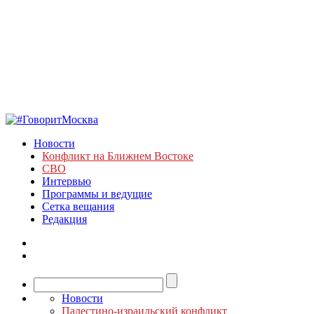
Новости
Конфликт на Ближнем Востоке
СВО
Интервью
Программы и ведущие
Сетка вещания
Редакция
Новости
Палестино-израильский конфликт