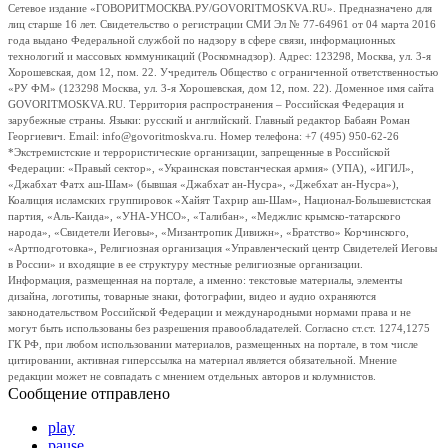
Сетевое издание «ГОВОРИТМОСКВА.РУ/GOVORITMOSKVA.RU». Предназначено для
лиц старше 16 лет. Свидетельство о регистрации СМИ Эл № 77-64961 от 04 марта 2016
года выдано Федеральной службой по надзору в сфере связи, информационных
технологий и массовых коммуникаций (Роскомнадзор). Адрес: 123298, Москва, ул. 3-я
Хорошевская, дом 12, пом. 22. Учредитель Общество с ограниченной ответственностью
«РУ ФМ» (123298 Москва, ул. 3-я Хорошевская, дом 12, пом. 22). Доменное имя сайта
GOVORITMOSKVA.RU. Территория распространения – Российская Федерация и
зарубежные страны. Языки: русский и английский. Главный редактор Бабаян Роман
Георгиевич. Email: info@govoritmoskva.ru. Номер телефона: +7 (495) 950-62-26
*Экстремистские и террористические организации, запрещенные в Российской
Федерации: «Правый сектор», «Украинская повстанческая армия» (УПА), «ИГИЛ»,
«Джабхат Фатх аш-Шам» (бывшая «Джабхат ан-Нусра», «Джебхат ан-Нусра»),
Коалиция исламских группировок «Хайят Тахрир аш-Шам», Национал-Большевистская
партия, «Аль-Каида», «УНА-УНСО», «Талибан», «Меджлис крымско-татарского
народа», «Свидетели Иеговы», «Мизантропик Дивижн», «Братство» Корчинского,
«Артподготовка», Религиозная организация «Управленческий центр Свидетелей Иеговы
в России» и входящие в ее структуру местные религиозные организации.
Информация, размещенная на портале, а именно: текстовые материалы, элементы
дизайна, логотипы, товарные знаки, фотографии, видео и аудио охраняются
законодательством Российской Федерации и международными нормами права и не
могут быть использованы без разрешения правообладателей. Согласно ст.ст. 1274,1275
ГК РФ, при любом использовании материалов, размещенных на портале, в том числе
цитировании, активная гиперссылка на материал является обязательной. Мнение
редакции может не совпадать с мнением отдельных авторов и колумнистов.
Сообщение отправлено
play
pause