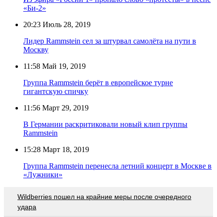
«Би-2»
20:23
Июль 28, 2019
Лидер Rammstein сел за штурвал самолёта на пути в
Москву
11:58
Май 19, 2019
Группа Rammstein берёт в европейское турне
гигантскую спичку
11:56
Март 29, 2019
В Германии раскритиковали новый клип группы
Rammstein
15:28
Март 18, 2019
Группа Rammstein перенесла летний концерт в Москве в
«Лужники»
Wildberries пошел на крайние меры после очередного
удара