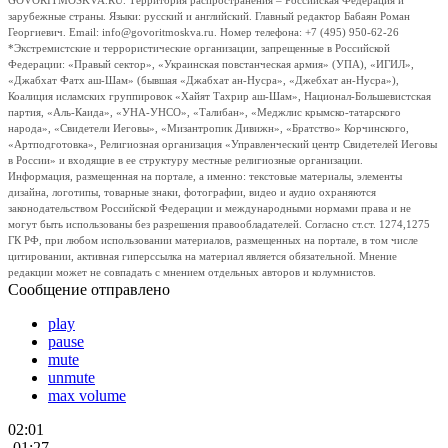
GOVORITMOSKVA.RU. Территория распространения – Российская Федерация и
зарубежные страны. Языки: русский и английский. Главный редактор Бабаян Роман
Георгиевич. Email: info@govoritmoskva.ru. Номер телефона: +7 (495) 950-62-26
*Экстремистские и террористические организации, запрещенные в Российской
Федерации: «Правый сектор», «Украинская повстанческая армия» (УПА), «ИГИЛ»,
«Джабхат Фатх аш-Шам» (бывшая «Джабхат ан-Нусра», «Джебхат ан-Нусра»),
Коалиция исламских группировок «Хайят Тахрир аш-Шам», Национал-Большевистская
партия, «Аль-Каида», «УНА-УНСО», «Талибан», «Меджлис крымско-татарского
народа», «Свидетели Иеговы», «Мизантропик Дивижн», «Братство» Корчинского,
«Артподготовка», Религиозная организация «Управленческий центр Свидетелей Иеговы
в России» и входящие в ее структуру местные религиозные организации.
Информация, размещенная на портале, а именно: текстовые материалы, элементы
дизайна, логотипы, товарные знаки, фотографии, видео и аудио охраняются
законодательством Российской Федерации и международными нормами права и не
могут быть использованы без разрешения правообладателей. Согласно ст.ст. 1274,1275
ГК РФ, при любом использовании материалов, размещенных на портале, в том числе
цитировании, активная гиперссылка на материал является обязательной. Мнение
редакции может не совпадать с мнением отдельных авторов и колумнистов.
Сообщение отправлено
play
pause
mute
unmute
max volume
02:01
-01:27